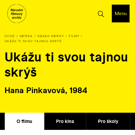
Menu
ÚVOD
SBÍRKA
OBSAH SBÍRKY
FILMY
UKÁŽU TI SVOU TAJNOU SKRÝŠ
Ukážu ti svou tajnou
skrýš
Hana Pinkavová, 1984
O filmu
Pro kina
Pro školy