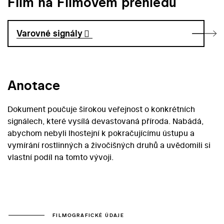
Film na Filmovém přehledu
Varovné signály
Anotace
Dokument poučuje širokou veřejnost o konkrétních
signálech, které vysílá devastovaná příroda. Nabádá,
abychom nebyli lhostejní k pokračujícímu ústupu a
vymírání rostlinných a živočišných druhů a uvědomili si
vlastní podíl na tomto vývoji.
FILMOGRAFICKÉ ÚDAJE