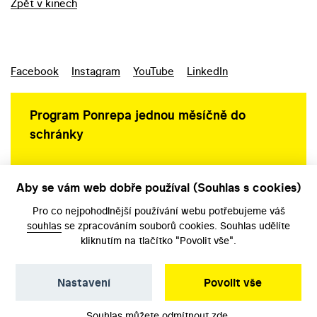
Zpět v kinech
Facebook
Instagram
YouTube
LinkedIn
Program Ponrepa jednou měsíčně do
schránky
Aby se vám web dobře používal (Souhlas s cookies)
Ochrana osobních údajů
Pro co nejpohodlnější používání webu potřebujeme váš
souhlas
se zpracováním souborů cookies. Souhlas udělíte
kliknutím na tlačítko "Povolit vše".
Nastavení
Povolit vše
©️ Národní filmový archiv, 2026
Souhlas můžete odmítnout
zde
.