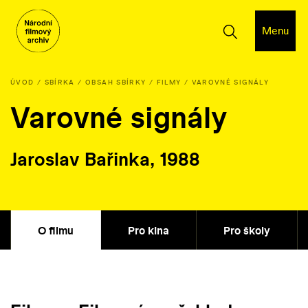
Menu
ÚVOD
SBÍRKA
OBSAH SBÍRKY
FILMY
VAROVNÉ SIGNÁLY
Varovné signály
Jaroslav Bařinka, 1988
O filmu
Pro kina
Pro školy