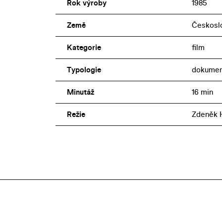
Rok výroby
1985
Země
Českosl
Kategorie
film
Typologie
dokumen
Minutáž
16 min
Režie
Zdeněk 