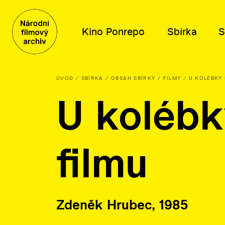
Kino Ponrepo
Sbírka
S
ÚVOD
SBÍRKA
OBSAH SBÍRKY
FILMY
U KOLÉBKY
U kolébk
Program
Obsah sbírky
Distribuce
Kdo jsme
Program
Filmy
Tematické výběry
Poslání a historie
Dramaturgické cykly
Knihovní fond
Katalog filmů k projekci
Poradní orgány
filmu
Plakáty, fotografie a další
O distribuci
Kariéra
Písemné archiválie
Lidé
Orální historie
Kontakty
Zdeněk Hrubec, 1985