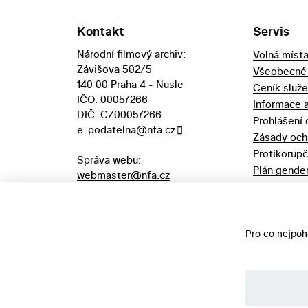
Kontakt
Servis
Národní filmový archiv:
Volná míst
Závišova 502/5
Všeobecné
140 00 Praha 4 - Nusle
Ceník služ
IČO: 00057266
Informace 
DIČ: CZ00057266
Prohlášení 
e-podatelna@nfa.cz
Zásady och
Protikorupč
Správa webu:
Plán gender
webmaster@nfa.cz
Výpůjční řá
Aukční vyhl
majetek
Pro co nejpoh