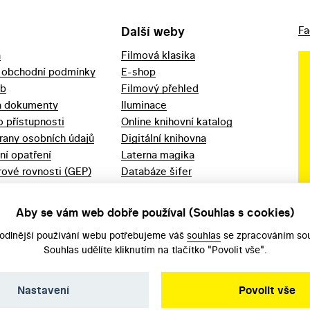
Další weby
Fa
a
Filmová klasika
 obchodní podmínky
E-shop
eb
Filmový přehled
a dokumenty
Iluminace
o přístupnosti
Online knihovní katalog
rany osobních údajů
Digitální knihovna
ní opatření
Laterna magika
ové rovnosti (GEP)
Databáze šifer
d 2023
Videoarchiv
áška - movitý
Zpět v kinech
Aby se vám web dobře používal (Souhlas s cookies)
odlnější používání webu potřebujeme váš
souhlas
se zpracováním sou
Souhlas udělíte kliknutím na tlačítko "Povolit vše".
Nastavení
Povolit vše