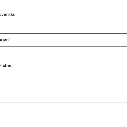
ovensko
tární
Hrubec