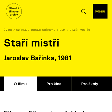
Menu
ÚVOD
SBÍRKA
OBSAH SBÍRKY
FILMY
STAŘÍ MISTŘI
Staří mistři
Jaroslav Bařinka, 1981
O filmu
Pro kina
Pro školy