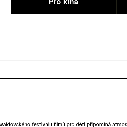
Pro kina
u
waldovského festivalu filmů pro děti připomíná atmos