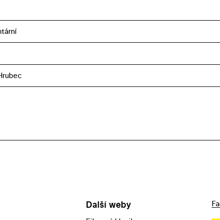
tární
Hrubec
Další weby
Fa