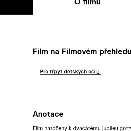
O filmu
Film na Filmovém přehled
Pro třpyt dětských očí
Anotace
Film natočený k dvacátému jubileu gott