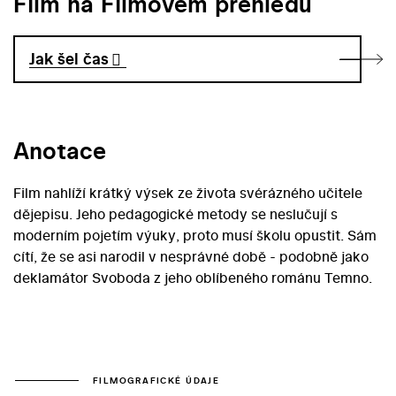
Film na Filmovém přehledu
Jak šel čas
Anotace
Film nahlíží krátký výsek ze života svérázného učitele
dějepisu. Jeho pedagogické metody se neslučují s
moderním pojetím výuky, proto musí školu opustit. Sám
cítí, že se asi narodil v nesprávné době - podobně jako
deklamátor Svoboda z jeho oblíbeného románu Temno.
FILMOGRAFICKÉ ÚDAJE