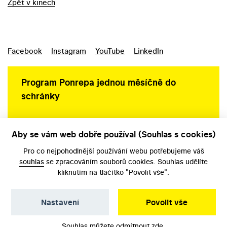
Zpět v kinech
Facebook
Instagram
YouTube
LinkedIn
Program Ponrepa jednou měsíčně do
schránky
Aby se vám web dobře používal (Souhlas s cookies)
Ochrana osobních údajů
Pro co nejpohodlnější používání webu potřebujeme váš
souhlas
se zpracováním souborů cookies. Souhlas udělíte
kliknutím na tlačítko "Povolit vše".
Nastavení
Povolit vše
©️ Národní filmový archiv, 2026
Souhlas můžete odmítnout
zde
.