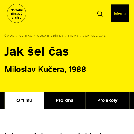
Menu
ÚVOD
SBÍRKA
OBSAH SBÍRKY
FILMY
JAK ŠEL ČAS
Jak šel čas
Miloslav Kučera, 1988
O filmu
Pro kina
Pro školy