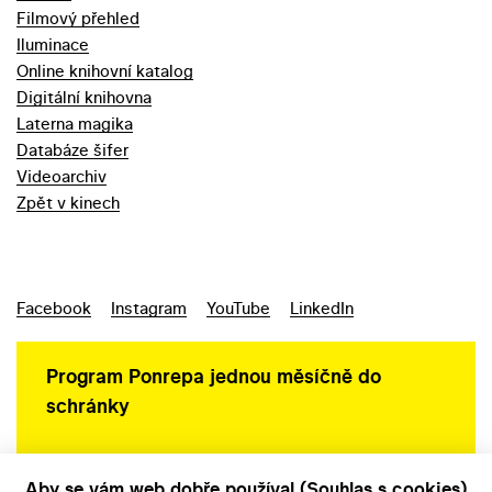
Filmový přehled
Iluminace
Online knihovní katalog
Digitální knihovna
Laterna magika
Databáze šifer
Videoarchiv
Zpět v kinech
Facebook
Instagram
YouTube
LinkedIn
Program Ponrepa jednou měsíčně do
schránky
Aby se vám web dobře používal (Souhlas s cookies)