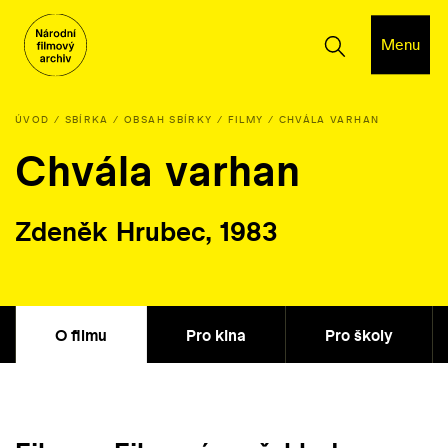
Menu
ÚVOD
SBÍRKA
OBSAH SBÍRKY
FILMY
CHVÁLA VARHAN
Chvála varhan
Zdeněk Hrubec, 1983
O filmu
Pro kina
Pro školy