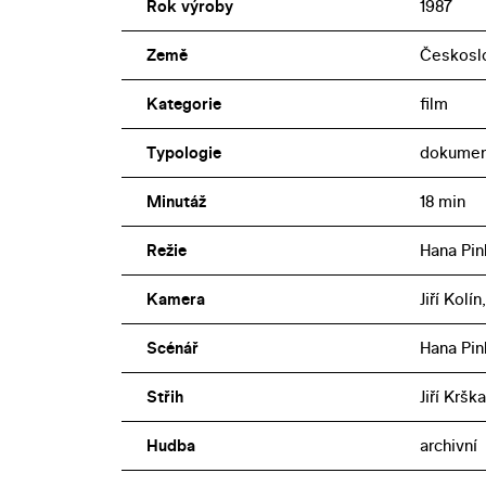
Rok výroby
1987
Země
Českosl
Kategorie
film
Typologie
dokumen
Minutáž
18 min
Režie
Hana Pi
Kamera
Jiří Kolí
Scénář
Hana Pi
Střih
Jiří Krška
Hudba
archivní