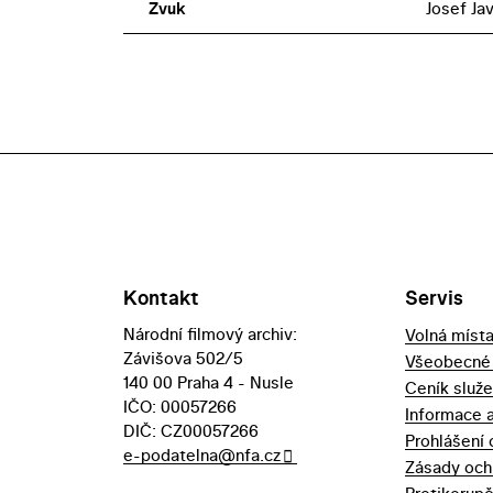
Zvuk
Josef Jav
Kontakt
Servis
Národní filmový archiv:
Volná míst
Závišova 502/5
Všeobecné
140 00 Praha 4 - Nusle
Ceník služ
IČO: 00057266
Informace 
DIČ: CZ00057266
Prohlášení 
e-podatelna@nfa.cz
Zásady och