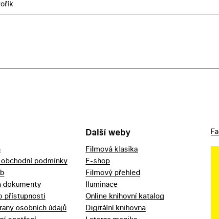
ořík
Další weby
Fa
a
Filmová klasika
 obchodní podmínky
E-shop
eb
Filmový přehled
a dokumenty
Iluminace
o přístupnosti
Online knihovní katalog
rany osobních údajů
Digitální knihovna