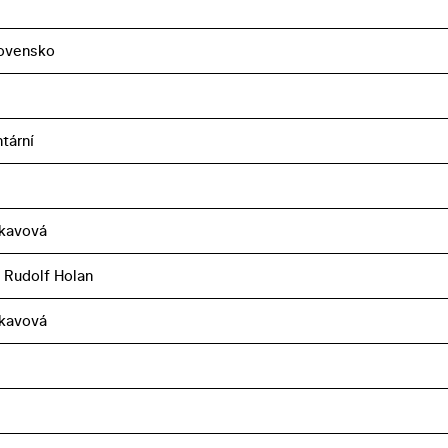
ovensko
tární
nkavová
n, Rudolf Holan
nkavová