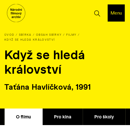
Menu
ÚVOD
SBÍRKA
OBSAH SBÍRKY
FILMY
KDYŽ SE HLEDÁ KRÁLOVSTVÍ
Když se hledá
království
Taťána Havlíčková, 1991
O filmu
Pro kina
Pro školy