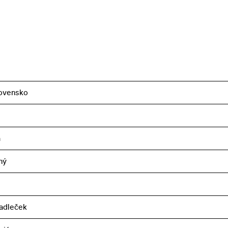
ovensko
a
ný
adleček