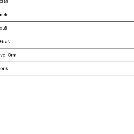
cián
imek
touš
 Groš
avel Orm
ořík