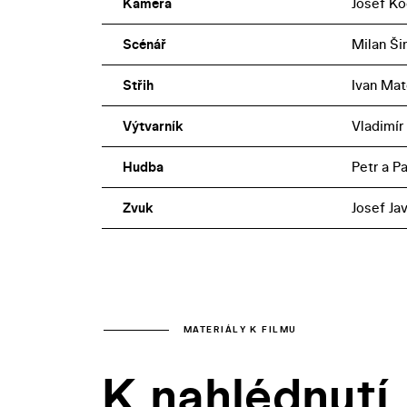
Kamera
Josef Ko
Scénář
Milan Š
Střih
Ivan Ma
Výtvarník
Vladimír
Hudba
Petr a P
Zvuk
Josef Jav
MATERIÁLY K FILMU
K nahlédnutí