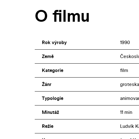
O filmu
Rok výroby
1990
Země
Českosl
Kategorie
film
Žánr
grotesk
Typologie
animova
Minutáž
11 min
Režie
Ludvík K