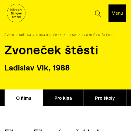
Menu
ÚVOD
SBÍRKA
OBSAH SBÍRKY
FILMY
ZVONEČEK ŠTĚSTÍ
Zvoneček štěstí
Ladislav Vlk, 1988
O filmu
Pro kina
Pro školy