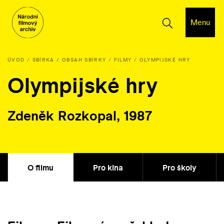
Menu
ÚVOD
SBÍRKA
OBSAH SBÍRKY
FILMY
OLYMPIJSKÉ HRY
Olympijské hry
Zdeněk Rozkopal, 1987
O filmu
Pro kina
Pro školy