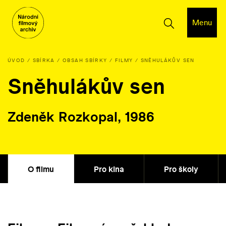
Menu
ÚVOD
SBÍRKA
OBSAH SBÍRKY
FILMY
SNĚHULÁKŮV SEN
Sněhulákův sen
Zdeněk Rozkopal, 1986
O filmu
Pro kina
Pro školy