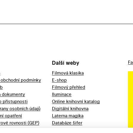
Další weby
Fa
a
Filmová klasika
 obchodní podmínky
E-shop
eb
Filmový přehled
a dokumenty
Iluminace
o přístupnosti
Online knihovní katalog
rany osobních údajů
Digitální knihovna
ní opatření
Laterna magika
ové rovnosti (GEP)
Databáze šifer
d 2023
Videoarchiv