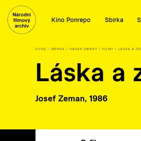
Kino Ponrepo
Sbírka
S
ÚVOD
SBÍRKA
OBSAH SBÍRKY
FILMY
LÁSKA A ZE
Láska a z
Program
Obsah sbírky
Distribuce
Kdo jsme
Program
Filmy
Tematické výběry
Poslání a historie
Dramaturgické cykly
Knihovní fond
Katalog filmů k projekci
Poradní orgány
Plakáty, fotografie a další
O distribuci
Kariéra
Josef Zeman, 1986
Písemné archiválie
Lidé
Orální historie
Kontakty