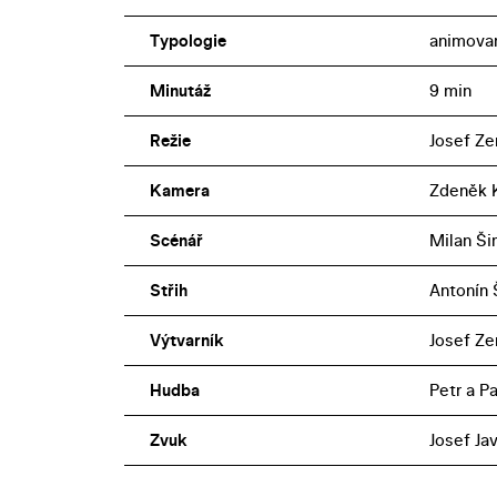
Typologie
animova
Minutáž
9 min
Režie
Josef Z
Kamera
Zdeněk 
Scénář
Milan Š
Střih
Antonín 
Výtvarník
Josef Z
Hudba
Petr a P
Zvuk
Josef Jav