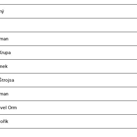
ný
eman
Krupa
imek
Štrojsa
eman
avel Orm
ořík