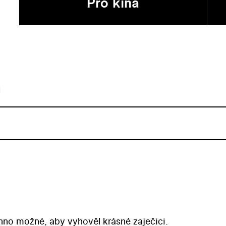
Pro kina
u
chno možné, aby vyhověl krásné zaječici.