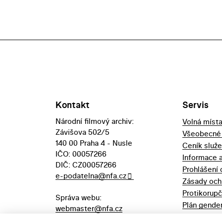
Kontakt
Servis
Národní filmový archiv:
Volná míst
Závišova 502/5
Všeobecné
140 00 Praha 4 - Nusle
Ceník služ
IČO: 00057266
Informace 
DIČ: CZ00057266
Prohlášení 
e-podatelna@nfa.cz
Zásady och
Protikorupč
Správa webu:
Plán gender
webmaster@nfa.cz
Výpůjční řá