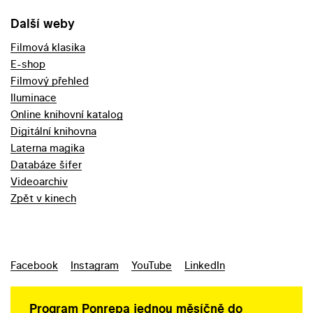
Další weby
Filmová klasika
E-shop
Filmový přehled
Iluminace
Online knihovní katalog
Digitální knihovna
Laterna magika
Databáze šifer
Videoarchiv
Zpět v kinech
Facebook
Instagram
YouTube
LinkedIn
Program Ponrepa jednou měsíčně do