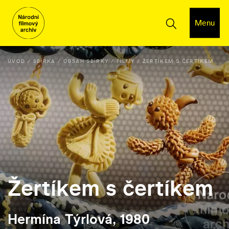
Menu
ÚVOD
SBÍRKA
OBSAH SBÍRKY
FILMY
ŽERTÍKEM S ČERTÍKEM
Žertíkem s čertíkem
Hermína Týrlová, 1980