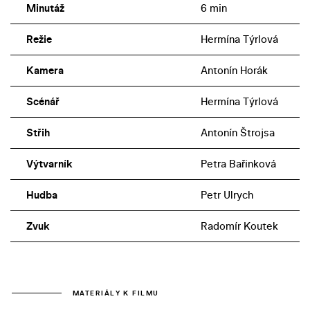
Minutáž
6 min
Režie
Hermína Týrlová
Kamera
Antonín Horák
Scénář
Hermína Týrlová
Střih
Antonín Štrojsa
Výtvarník
Petra Bařinková
Hudba
Petr Ulrych
Zvuk
Radomír Koutek
MATERIÁLY K FILMU