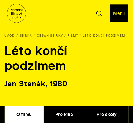
Menu
ÚVOD
SBÍRKA
OBSAH SBÍRKY
FILMY
LÉTO KONČÍ PODZIMEM
Léto končí
podzimem
Jan Staněk, 1980
O filmu
Pro kina
Pro školy