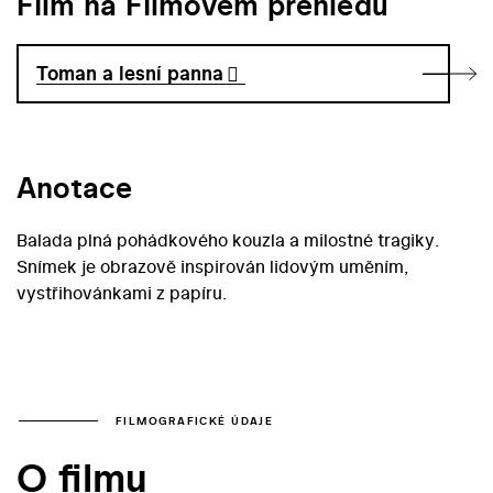
Film na Filmovém přehledu
Toman a lesní panna
Anotace
Balada plná pohádkového kouzla a milostné tragiky.
Snímek je obrazově inspirován lidovým uměním,
vystřihovánkami z papíru.
FILMOGRAFICKÉ ÚDAJE
O filmu