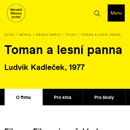
Menu
ÚVOD
SBÍRKA
OBSAH SBÍRKY
FILMY
TOMAN A LESNÍ PANNA
Toman a lesní panna
Ludvík Kadleček, 1977
O filmu
Pro kina
Pro školy