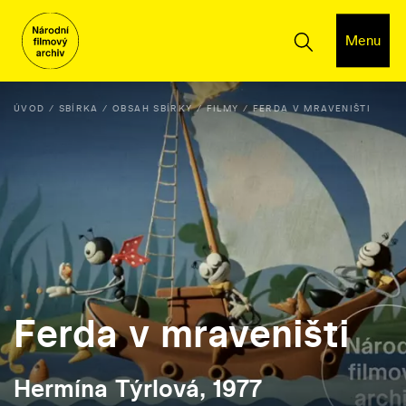
Menu
ÚVOD
SBÍRKA
OBSAH SBÍRKY
FILMY
FERDA V MRAVENIŠTI
Ferda v mraveništi
Hermína Týrlová, 1977