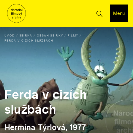
Menu
ÚVOD
SBÍRKA
OBSAH SBÍRKY
FILMY
FERDA V CIZÍCH SLUŽBÁCH
Ferda v cizích
službách
Hermína Týrlová, 1977