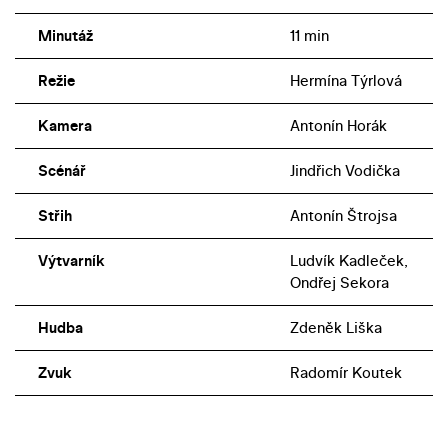
Minutáž
11 min
Režie
Hermína Týrlová
Kamera
Antonín Horák
Scénář
Jindřich Vodička
Střih
Antonín Štrojsa
Výtvarník
Ludvík Kadleček,
Ondřej Sekora
Hudba
Zdeněk Liška
Zvuk
Radomír Koutek