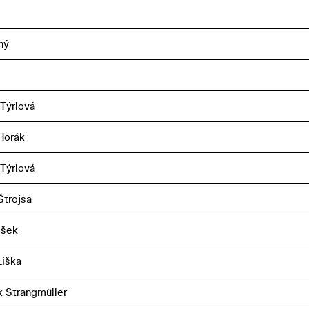
ný
Týrlová
Horák
Týrlová
Štrojsa
ešek
iška
k Strangmüller