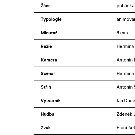
Žánr
pohádka
Typologie
animova
Minutáž
8 min
Režie
Hermína 
Kamera
Antonín 
Scénář
Hermína 
Střih
Antonín 
Výtvarník
Jan Dud
Hudba
Zdeněk L
Zvuk
Františe