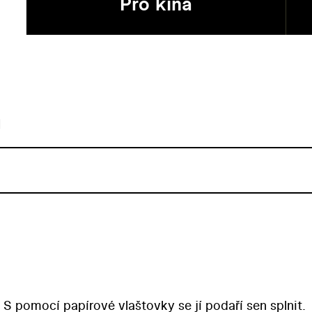
Pro kina
u
. S pomocí papírové vlaštovky se jí podaří sen splnit.