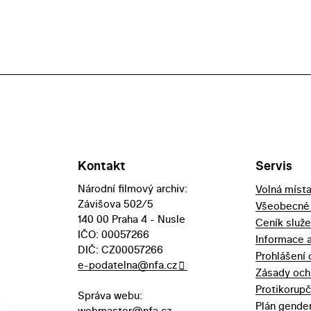
Kontakt
Servis
Národní filmový archiv:
Volná míst
Závišova 502/5
Všeobecné
140 00 Praha 4 - Nusle
Ceník služ
IČO: 00057266
Informace 
DIČ: CZ00057266
Prohlášení 
e-podatelna@nfa.cz
Zásady och
Protikorupč
Správa webu:
Plán gender
webmaster@nfa.cz