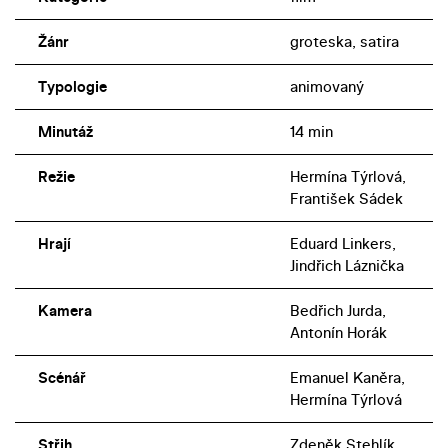
Žánr
groteska, satira
Typologie
animovaný
Minutáž
14 min
Režie
Hermína Týrlová,
František Sádek
Hrají
Eduard Linkers,
Jindřich Láznička
Kamera
Bedřich Jurda,
Antonín Horák
Scénář
Emanuel Kaněra,
Hermína Týrlová
Střih
Zdeněk Stehlík