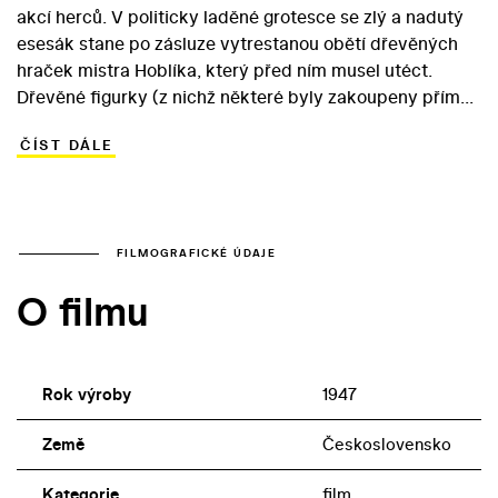
akcí herců. V politicky laděné grotesce se zlý a nadutý
esesák stane po zásluze vytrestanou obětí dřevěných
hraček mistra Hoblíka, který před ním musel utéct.
Dřevěné figurky (z nichž některé byly zakoupeny přímo
v hračkářstvích) se díky vzájemné spolupráci napřed
ČÍST DÁLE
ubrání Němcově zvůli, pak se mu dokonale pomstí a
přinutí jej k potupnému útěku. – Snímek i dnes
překvapuje dokonalým profesionálním ztvárněním. -tbk-
FILMOGRAFICKÉ ÚDAJE
O filmu
Rok výroby
1947
Země
Československo
Kategorie
film