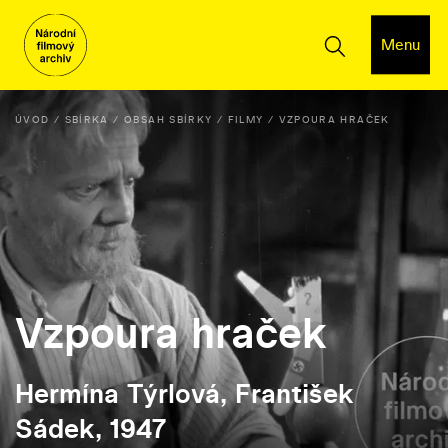
Menu
ÚVOD
SBÍRKA
OBSAH SBÍRKY
FILMY
VZPOURA HRAČEK
Vzpoura hraček
Hermína Týrlová, František
Sádek, 1947