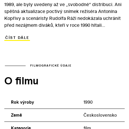
1989, ale byly uvedeny až ve „svobodné“ distribuci. Ani
spěšná aktualizace poctivý snímek režiséra Antonína
Kopřivy a scenáristy Rudolfa Ráži nedokázala uchránit
před nezájmem diváků, kteří v roce 1990 hltali
atraktivnější tituly. Protagonista Křížové vazby Luděk se
ČÍST DÁLE
přižení do rodiny mocného straníka – podnikového
ředitele Velimského. S manželkou Magdou si příliš
nerozumí, problémy s tchánem ho však nakonec
dovedou až do vězení, kde si musí odpykat trest za
zabití… V příběhu pojatém jako Luďkova retrospektiva
FILMOGRAFICKÉ ÚDAJE
se hlavní role ujal Vladimír Dlouhý, který se stal
O filmu
důstojným hereckým protivníkem Radoslava
Brzobohatého. Partu Magdy se ujala slovenská herečka
Ľubica Mruškovičová.
Rok výroby
1990
Země
Československo
Kategorie
film