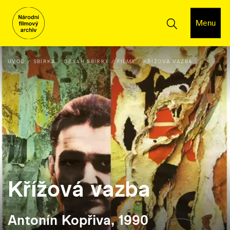
Menu
ÚVOD
SBÍRKA
OBSAH SBÍRKY
FILMY
KŘÍŽOVÁ VAZBA
Křížová vazba
Antonín Kopřiva, 1990