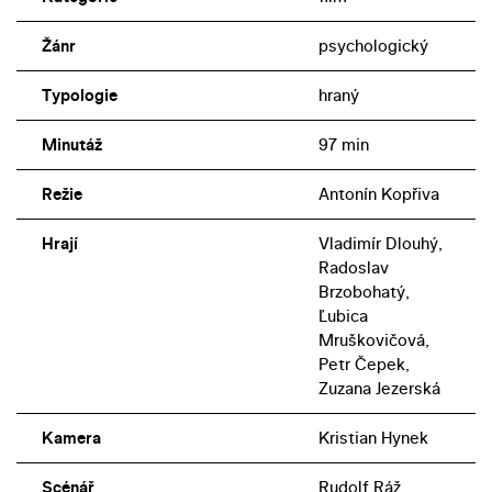
Žánr
psychologický
Typologie
hraný
Minutáž
97 min
Režie
Antonín Kopřiva
Hrají
Vladimír Dlouhý,
Radoslav
Brzobohatý,
Ľubica
Mruškovičová,
Petr Čepek,
Zuzana Jezerská
Kamera
Kristian Hynek
Scénář
Rudolf Ráž,