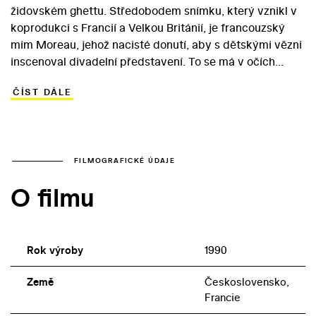
židovském ghettu. Středobodem snímku, který vznikl v
koprodukci s Francií a Velkou Británií, je francouzský
mim Moreau, jehož nacisté donutí, aby s dětskými vězni
inscenoval divadelní představení. To se má v očích
očekávané inspekce Mezinárodního červeného kříže
ČÍST DÁLE
stát vizitkou humánních podmínek v ghettu. Umělec se
však rozhodne pohádkovou hru O perníkové chaloupce
pojmout jako pravdivou výpověď o drsné, šokující
realitě… V titulní roli exceluje Tom Courtenay. Dalším
zajímavým britským hercem v rámci mezinárodního
FILMOGRAFICKÉ ÚDAJE
obsazení je jeho krajan Freddie Jones v roli klavíristy
O filmu
Rheinberga. Působivý příběh je inspirován uvedením
opery Brundibár, která se úspěšně hrála v terezínském
ghettu od září 1943 do podzimu 1944, také pro zmíněnou
inspekci humanitární organizace.
Rok výroby
1990
Země
Československo,
Francie