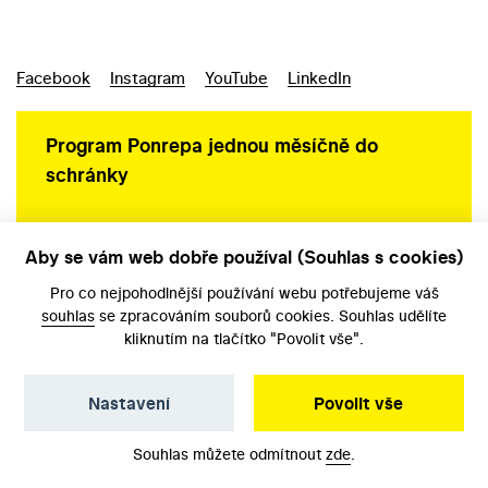
Facebook
Instagram
YouTube
LinkedIn
Program Ponrepa jednou měsíčně do
schránky
Aby se vám web dobře používal (Souhlas s cookies)
Ochrana osobních údajů
Pro co nejpohodlnější používání webu potřebujeme váš
souhlas
se zpracováním souborů cookies. Souhlas udělíte
kliknutím na tlačítko "Povolit vše".
Nastavení
Povolit vše
©️ Národní filmový archiv, 2026
Souhlas můžete odmítnout
zde
.