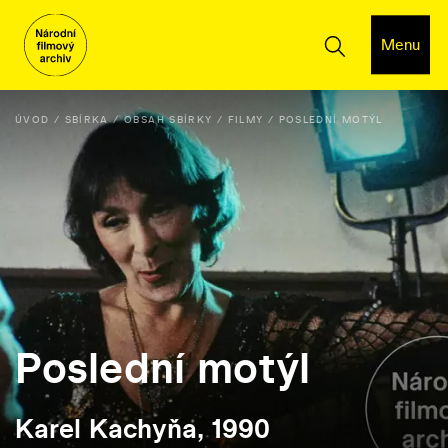
Menu
ÚVOD
SBÍRKA
OBSAH SBÍRKY
FILMY
POSLEDNÍ MOTÝL
Poslední motýl
Karel Kachyňa, 1990