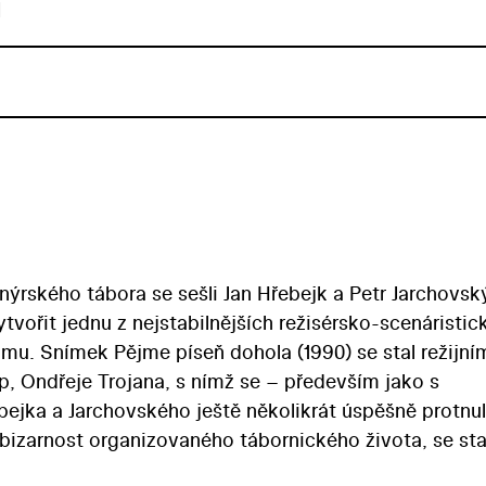
u
ýrského tábora se sešli Jan Hřebejk a Petr Jarchovsk
ytvořit jednu z nejstabilnějších režisérsko-scenáristi
ilmu. Snímek Pějme píseň dohola (1990) se stal režijní
 Ondřeje Trojana, s nímž se – především jako s
ejka a Jarchovského ještě několikrát úspěšně protnul
a bizarnost organizovaného tábornického života, se sta
čí generace demonstrovala svůj styl humoru i své tvůrč