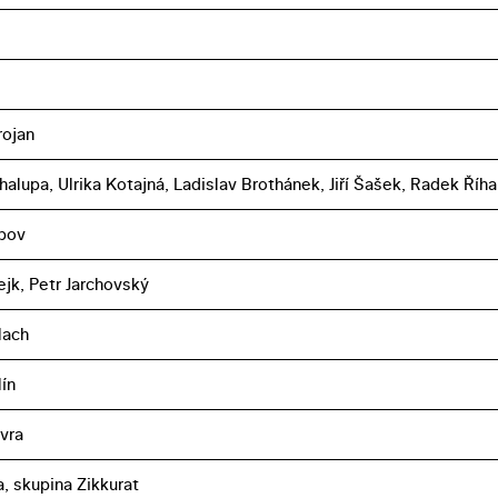
rojan
halupa, Ulrika Kotajná, Ladislav Brothánek, Jiří Šašek, Radek Říha
pov
ejk, Petr Jarchovský
lach
lín
vra
ka, skupina Zikkurat