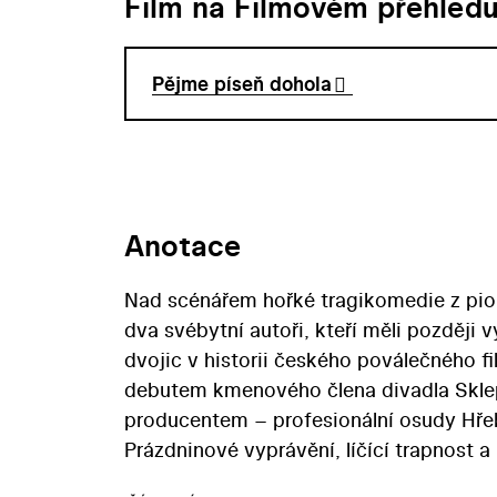
Film na Filmovém přehled
Pějme píseň dohola
Anotace
Nad scénářem hořké tragikomedie z pion
dva svébytní autoři, kteří měli později v
dvojic v historii českého poválečného f
debutem kmenového člena divadla Sklep,
producentem – profesionální osudy Hřeb
Prázdninové vyprávění, líčící trapnost 
jedním z filmů, v nichž nastupující tvůr