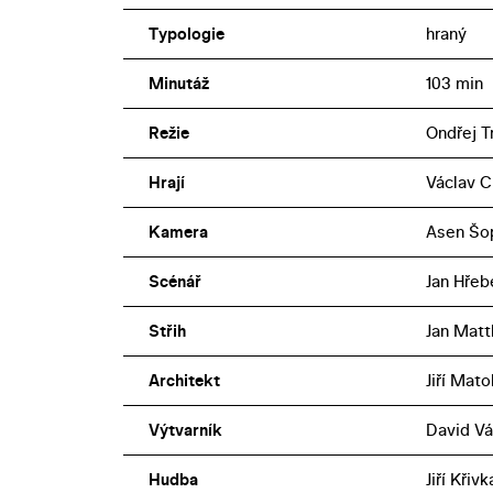
Typologie
hraný
Minutáž
103 min
Režie
Ondřej T
Hrají
Václav C
Kamera
Asen Šo
Scénář
Jan Hřeb
Střih
Jan Matt
Architekt
Jiří Mato
Výtvarník
David Vá
Hudba
Jiří Křiv