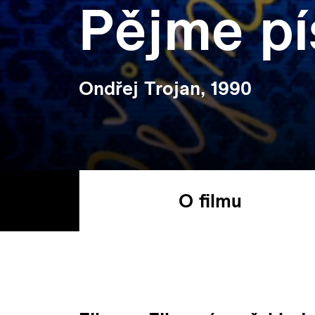
Pějme pí
Ondřej Trojan, 1990
O filmu