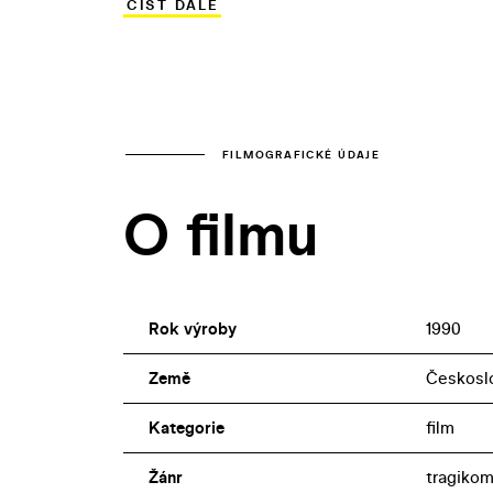
ČÍST DÁLE
postoje. Ve snímku, který má kultovní s
pionýrky Trávy prosazuje příští „hřebej
FILMOGRAFICKÉ ÚDAJE
O filmu
Rok výroby
1990
Země
Českosl
Kategorie
film
Žánr
tragiko