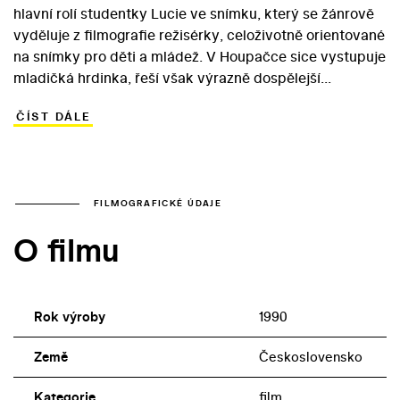
hlavní rolí studentky Lucie ve snímku, který se žánrově
vyděluje z filmografie režisérky, celoživotně orientované
na snímky pro děti a mládež. V Houpačce sice vystupuje
mladičká hrdinka, řeší však výrazně dospělejší
problémy než její vrstevníci z režisérčiných filmů.
ČÍST DÁLE
Gymnazistka Lucie otěhotněla se spolužákem, který
emigroval, a rozhodne se dítě po narození dát k adopci.
Svého rozhodnutí lituje, ale na změnu je už pozdě… Ve
filmu, na jehož scénáři se podílela Anna Vovsová,
zaznívá naléhavý apel proti potratům. Vedle Vlasákové
FILMOGRAFICKÉ ÚDAJE
vyniká řada dalších zajímavých, mladých herců,
O filmu
především Zuzana Stivínová v roli kamarádky Anduly.
Coby zdravotní sestra Jiřina se objevuje Magda Reifová,
která v sedmdesátých letech hrála v řadě režisérčiných
filmů.
Rok výroby
1990
Země
Československo
Kategorie
film