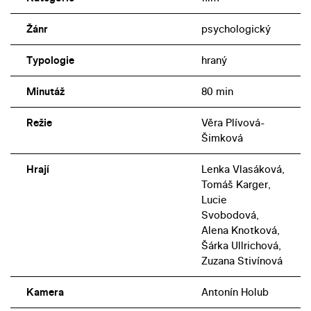
Žánr
psychologický
Typologie
hraný
Minutáž
80 min
Režie
Věra Plívová-
Šimková
Hrají
Lenka Vlasáková,
Tomáš Karger,
Lucie
Svobodová,
Alena Knotková,
Šárka Ullrichová,
Zuzana Stivínová
Kamera
Antonín Holub