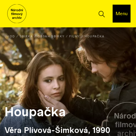
Menu
ÚVOD
SBÍRKA
OBSAH SBÍRKY
FILMY
HOUPAČKA
Houpačka
Věra Plívová-Šimková, 1990