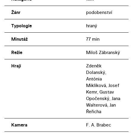
Žánr
podobenství
Typologie
hraný
Minutáž
77 min
Režie
Miloš Zábranský
Hrají
Zdeněk
Dolanský,
Antónia
Miklíková, Josef
Kemr, Gustav
Opočenský, Jana
Walterová, Jan
Řeřicha
Kamera
F. A. Brabec