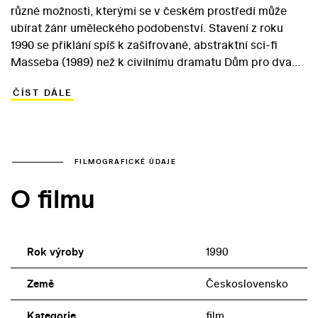
různé možnosti, kterými se v českém prostředí může
ubírat žánr uměleckého podobenství. Stavení z roku
1990 se přiklání spíš k zašifrované, abstraktní sci-fi
Masseba (1989) než k civilnímu dramatu Dům pro dva
(1987). Rozporuplně přijatý snímek vznikl podle námětu
ČÍST DÁLE
a scénáře Pavla Hajného a jeho hrdinou je mladý muž
Petr (Zdeněk Dolanský), kterému se neustále vrací
představa tajemného domu. Titulní stavení se hrdina
posléze vydá hledat coby symbol víry, které by se chtěl
oddat. Podobně jako v Domě pro dva se i ve Stavení
FILMOGRAFICKÉ ÚDAJE
prosazuje křesťanská symbolika. Petrova duchovní
O filmu
cesta však vede i exotickými lokacemi (Nepál, Egypt).
Mladíkova průvodce – vědoucího starce – si ve filmu
zahrál charismatický Josef Kemr.
Rok výroby
1990
Země
Československo
Kategorie
film