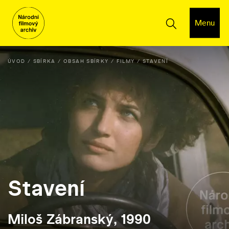
Menu
ÚVOD
SBÍRKA
OBSAH SBÍRKY
FILMY
STAVENÍ
Stavení
Miloš Zábranský, 1990