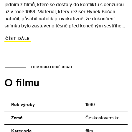
jedním z filmů, které se dostaly do konfliktu s cenzurou
už v roce 1968. Materiál, který režisér Hynek Bočan
natočil, působil natolik provokativně, že dokončení
snímku bylo zastaveno těsně před konečným sestřihem.
Film se dočkal definitivní podoby až v roce 1989 a
ČÍST DÁLE
uveden do kin byl o rok později. Protagonistou
vyprávění je mladý maloměstský učitel, jenž musí v
Praze nastoupit v pražském pasťáku jako vychovatel.
Primitivní, suroví chovanci zklamou každý jeho pokus o
normální komunikaci. Napjaté vztahy vyvrcholí o
FILMOGRAFICKÉ ÚDAJE
Vánocích, kdy se obětí násilníků stává i samotný učitel…
O filmu
Ponuré drama s Ivanem Vyskočilem v hlavní roli zůstává
svědectvím o kvalitách talentu Hynka Bočana, který už
v následujících letech nedostal příležitost se projevit.
Rok výroby
1990
Země
Československo
Kategorie
film