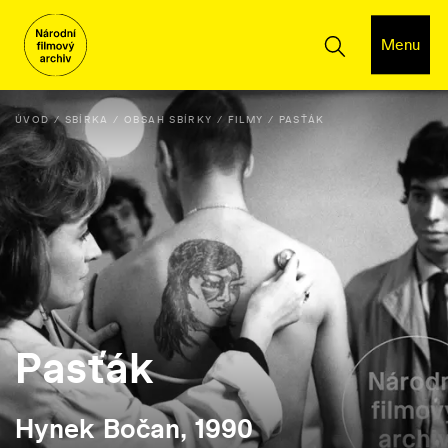
Menu
ÚVOD
SBÍRKA
OBSAH SBÍRKY
FILMY
PASŤÁK
Pasťák
Hynek Bočan, 1990