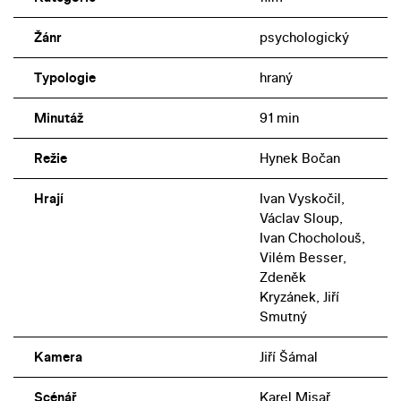
Žánr
psychologický
Typologie
hraný
Minutáž
91 min
Režie
Hynek Bočan
Hrají
Ivan Vyskočil,
Václav Sloup,
Ivan Chocholouš,
Vilém Besser,
Zdeněk
Kryzánek, Jiří
Smutný
Kamera
Jiří Šámal
Scénář
Karel Misař,