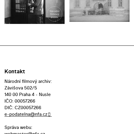
Kontakt
Národní filmový archiv:
Závišova 502/5
140 00 Praha 4 - Nusle
IČO: 00057266
DIČ: CZ00057266
e-podatelna@nfa.cz
Správa webu:
webmaster@nfa.cz