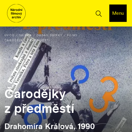
Menu
ÚVOD
SBÍRKA
OBSAH SBÍRKY
FILMY
ČARODĚJKY Z PŘEDMĚSTÍ
Čarodějky
z předměstí
Drahomíra Králová, 1990