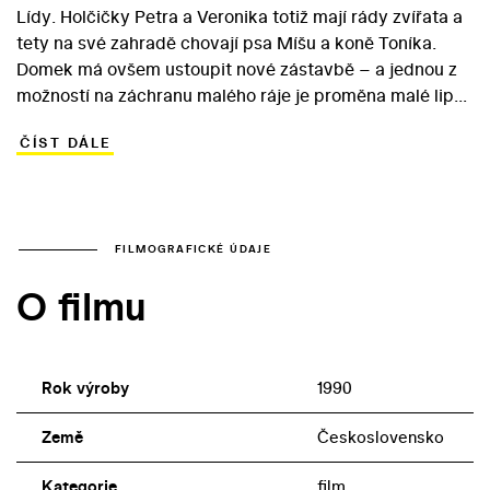
Lídy. Holčičky Petra a Veronika totiž mají rády zvířata a
tety na své zahradě chovají psa Míšu a koně Toníka.
Domek má ovšem ustoupit nové zástavbě – a jednou z
možností na záchranu malého ráje je proměna malé lipky
ve starý, chráněný strom. Holčičkám se sice s pomocí
ČÍST DÁLE
kouzel dokonce povede změnit živého Toníka v
bronzovou sochu, úspěšnější je ovšem jejich souboj s
chamtivou paní Boháčkovou a jejími protivnými dětmi…
Moderní pohádka plná kouzel vznikla v roce 1990 v režii
Drahomíry Králové. Role Veroniky se ujala Lucie
FILMOGRAFICKÉ ÚDAJE
Čechová, která se objevila i v režisérčiných filmech
O filmu
Potkal jsem ho v zoo (1994) a Artuš, Merlin a Prchlíci
(1995). Partů tetiček se ujaly Dana Syslová a
„nepohodlná“ Marie Tomášová, která se rolí Emy vrátila
na filmové plátno po osmi letech.
Rok výroby
1990
Země
Československo
Kategorie
film