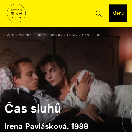
Menu
ÚVOD
SBÍRKA
OBSAH SBÍRKY
FILMY
ČAS SLUHŮ
Čas sluhů
Irena Pavlásková, 1988