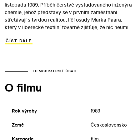
listopadu 1989. Příběh čerstvě vystudovaného inženýra
chemie, jehož představy se v prvním zaměstnání
střetávají s tvrdou realitou, líčí osudy Marka Paara,
který v liberecké textilní továrně zjišťuje, že nic neumí a
ani umět nemusí. Konfrontace s ambiciózním Julianem
ČÍST DÁLE
Sorelem ze Stendhalova románu Červený a černý hrdinu
sbližuje se šéfkou Zinou, jež zosobňuje jeho paní de
Rénal, a naivní Janičkou – Markovou Matyldou de la
Mole. Hlavní roli Drha svěřil Jiřímu Pomejemu. Do role
Zity byla obsazena Dáša Bláhová, která po návratu z
FILMOGRAFICKÉ ÚDAJE
australské emigrace svolila, že absolvuje odvážné
O filmu
erotické scény. Svébytný komentář k Drhovu poněkud
svévolnému snímku tvoří Kouř (1991) Tomáše Vorla.
Rok výroby
1989
Země
Československo
Kategorie
film