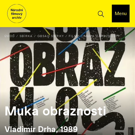
Menu
ÚVOD
SBÍRKA
OBSAH SBÍRKY
FILMY
MUKA OBRAZNOSTI
Muka obraznosti
Vladimír Drha, 1989