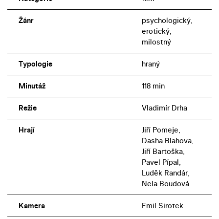
Žánr
psychologický,
erotický,
milostný
Typologie
hraný
Minutáž
118 min
Režie
Vladimír Drha
Hrají
Jiří Pomeje,
Dasha Blahova,
Jiří Bartoška,
Pavel Pípal,
Luděk Randár,
Nela Boudová
Kamera
Emil Sirotek