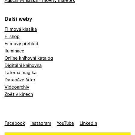
Aukční vyhláška - movitý majetek
Další weby
Filmová klasika
E-shop
Filmový přehled
Iluminace
Online knihovní katalog
Digitální knihovna
Laterna magika
Databáze šifer
Videoarchiv
Zpět v kinech
Facebook
Instagram
YouTube
LinkedIn