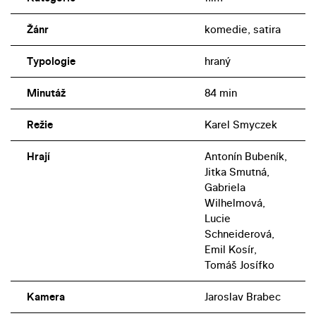
Žánr
komedie, satira
Typologie
hraný
Minutáž
84 min
Režie
Karel Smyczek
Hrají
Antonín Bubeník,
Jitka Smutná,
Gabriela
Wilhelmová,
Lucie
Schneiderová,
Emil Kosír,
Tomáš Josífko
Kamera
Jaroslav Brabec