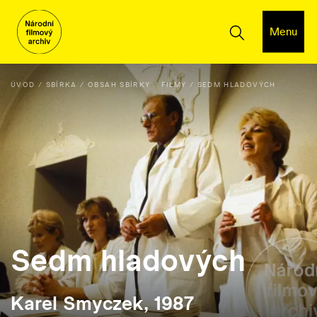
Menu
ÚVOD
SBÍRKA
OBSAH SBÍRKY
FILMY
SEDM HLADOVÝCH
Sedm hladových
Karel Smyczek, 1987