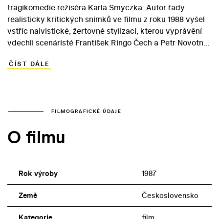
tragikomedie režiséra Karla Smyczka. Autor řady
realisticky kritických snímků ve filmu z roku 1988 vyšel
vstříc naivistické, žertovné stylizaci, kterou vyprávění
vdechli scenáristé František Ringo Čech a Petr Novotný.
Z příběhu se nakonec téměř vytratila metaforická
ČÍST DÁLE
nadstavba, protože autoři filmu se soustředili na
komediální mozaiku vycházející z odlišných povah a
zvyklostí otylých aktérů. Operní pěvkyně Maruška tak
ruší ostatní zpěvem, zatímco rocker Čudla je otravuje
kouřením. Ve všech pacientech však hlad vyvolává
FILMOGRAFICKÉ ÚDAJE
agresi, jež se zaměří vůči vedení sanatoria,
O filmu
zosobněnému vyhublým primářem (František Husák)… V
rolích pacientů se objevili i Gabriela Wilhelmová, Radim
Vašinka či Jitka Smutná.
Rok výroby
1987
Země
Československo
Kategorie
film