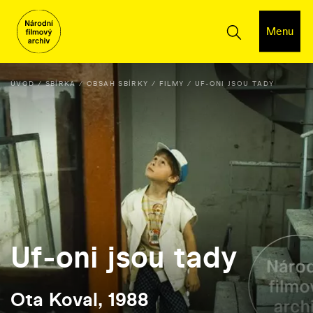
Menu
ÚVOD
SBÍRKA
OBSAH SBÍRKY
FILMY
UF-ONI JSOU TADY
Uf-oni jsou tady
Ota Koval, 1988