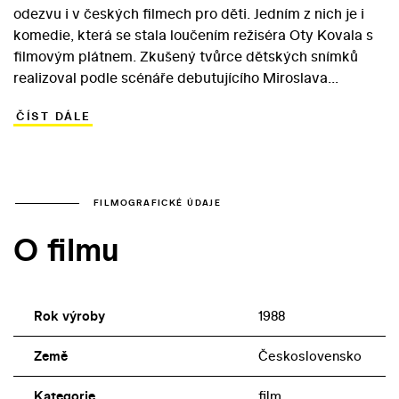
odezvu i v českých filmech pro děti. Jedním z nich je i
komedie, která se stala loučením režiséra Oty Kovala s
filmovým plátnem. Zkušený tvůrce dětských snímků
realizoval podle scénáře debutujícího Miroslava
Adamce nenáročný snímek, jehož název důmyslně
ČÍST DÁLE
naznačuje atraktivní setkání malých hrdinů s
návštěvníky z jiné planety. Ve skutečnosti jde ovšem jen
o vychytralé machinace podvodníků, kteří se před
všetečnými kluky pokoušejí zamaskovat svou
skutečnou, kriminální činnost. Motiv setkání s ufony se
FILMOGRAFICKÉ ÚDAJE
tak ve filmu snoubí s komunální satirou. Hlavní role
O filmu
zvídavého Jirky se ujal talentovaný Matouš Soukenka,
jenž se objevil i v dětském filmu Jiřího Hanibala Útěk s
Cézarem (1989).
Rok výroby
1988
Země
Československo
Kategorie
film