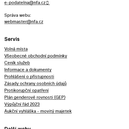
e-podatelna@nfa.cz
Správa webu:
webmaster@nfa.cz
Servis
Volná místa
Všeobecné obchodní podmínky
Ceník služeb
Informace a dokumenty
Prohlášení o přístupnosti
Zásady ochrany osobních údajů
Protikorupční opatření
Plán genderové rovnosti (GEP)
Výpůjční řád 2023
Aukční vyhláška - movitý majetek
Další weby