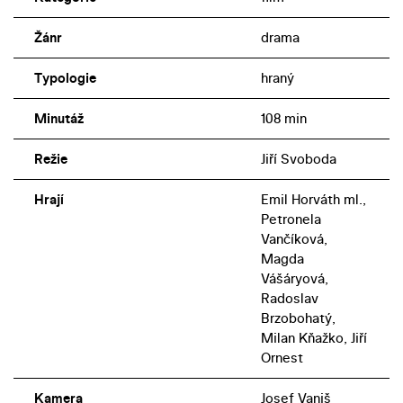
Žánr
drama
Typologie
hraný
Minutáž
108 min
Režie
Jiří Svoboda
Hrají
Emil Horváth ml.,
Petronela
Vančíková,
Magda
Vášáryová,
Radoslav
Brzobohatý,
Milan Kňažko, Jiří
Ornest
Kamera
Josef Vaniš