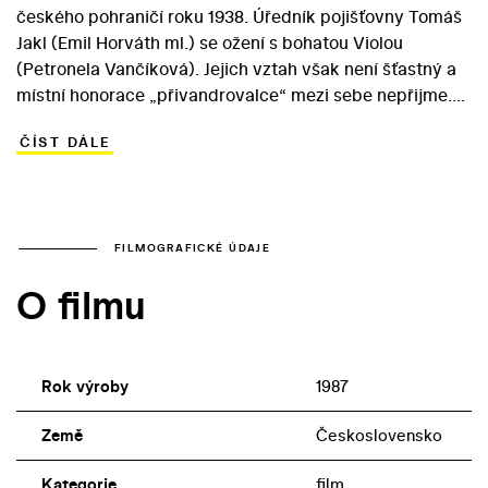
českého pohraničí roku 1938. Úředník pojišťovny Tomáš
Jakl (Emil Horváth ml.) se ožení s bohatou Violou
(Petronela Vančíková). Jejich vztah však není šťastný a
místní honorace „přivandrovalce“ mezi sebe nepřijme.
Tomáš se rozhodne udělat kariéru s pomocí kamaráda
ČÍST DÁLE
Jindřicha Křemena, který se stal funkcionářem strany
sudetských Němců. Přirozené vztahy mezi lidmi se
pokřivují pod tlakem stále temnější doby… Part
zlovolného Křemena svěřil režisér Milanu Kňažkovi,
který díky svému expresivnímu herectví našel uplatnění
FILMOGRAFICKÉ ÚDAJE
i v dalších Svobodových filmech Zánik samoty Berhof
O filmu
(1983), Papilio (1986) či Jen o rodinných záležitostech
(1990). Roli Tomášovy lásky, učitelky Jiřiny, ztvárnila
Magda Vášáryová.
Rok výroby
1987
Země
Československo
Kategorie
film