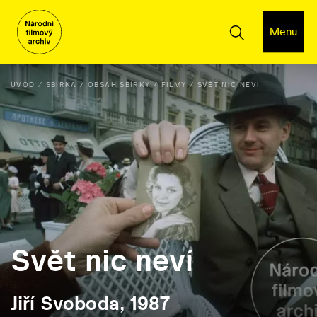
Menu
ÚVOD
SBÍRKA
OBSAH SBÍRKY
FILMY
SVĚT NIC NEVÍ
Svět nic neví
Jiří Svoboda, 1987