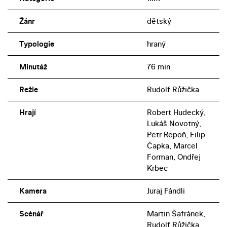
Žánr
dětský
Typologie
hraný
Minutáž
76 min
Režie
Rudolf Růžička
Hrají
Robert Hudecký,
Lukáš Novotný,
Petr Repoň, Filip
Čapka, Marcel
Forman, Ondřej
Krbec
Kamera
Juraj Fándli
Scénář
Martin Šafránek,
Rudolf Růžička