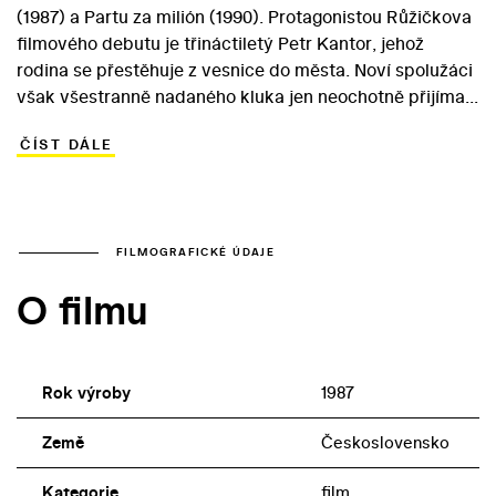
(1987) a Partu za milión (1990). Protagonistou Růžičkova
filmového debutu je třináctiletý Petr Kantor, jehož
rodina se přestěhuje z vesnice do města. Noví spolužáci
však všestranně nadaného kluka jen neochotně přijímají.
Petr totiž nevyniká jen ve sportu, ale také v matematice.
ČÍST DÁLE
Nesnášenlivost přeroste v sérii nespravedlivých
obvinění… Na půdorysu dětského snímku vznikla
modelová moralita o prostředí deformovaném
ziskuchtivostí a xenofobií. V hlavní roli debutoval Robert
Hudecký a také ostatní role ve snímku, který vznikl ve
FILMOGRAFICKÉ ÚDAJE
Filmovém studiu Gottwaldov, ztvárnili neokoukaní herci.
O filmu
Známé tváře (Miroslav Donutil, Gabriela Wilhelmová) si
diváci mohou vychutnat ve vedlejších rolích.
Rok výroby
1987
Země
Československo
Kategorie
film