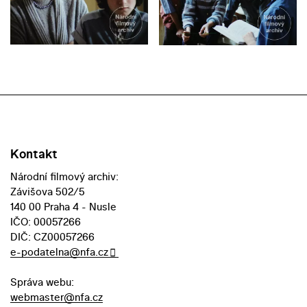
Kontakt
Národní filmový archiv:
Závišova 502/5
140 00 Praha 4 - Nusle
IČO: 00057266
DIČ: CZ00057266
e-podatelna@nfa.cz
Správa webu:
webmaster@nfa.cz