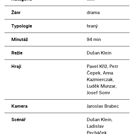
ovšem za sebou jen dva její díly).
Žánr
drama
Typologie
hraný
Minutáž
94 min
Režie
Dušan Klein
Hrají
Pavel Kříž, Petr
Čepek, Anna
Kazmierczak,
Luděk Munzar,
Josef Somr
Kamera
Jaroslav Brabec
Scénář
Dušan Klein,
Ladislav
Pecháček