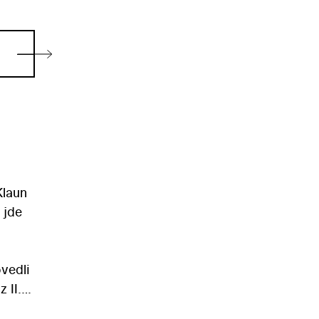
Klaun
 jde
ovedli
 II.
díly: