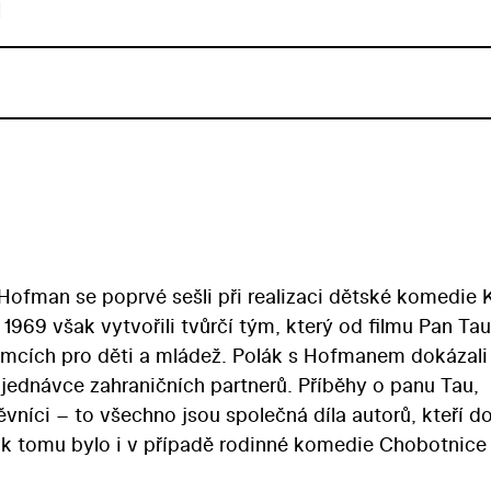
u
 Hofman se poprvé sešli při realizaci dětské komedie 
 1969 však vytvořili tvůrčí tým, který od filmu Pan Tau
nímcích pro děti a mládež. Polák s Hofmanem dokázali
jednávce zahraničních partnerů. Příběhy o panu Tau,
vníci – to všechno jsou společná díla autorů, kteří d
k tomu bylo i v případě rodinné komedie Chobotnice z
é Vánoce přejí chobotnice, které nejsou samostatnými 