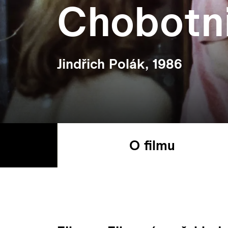
Chobotnic
Jindřich Polák, 1986
O filmu