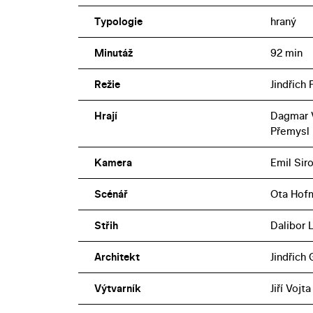
Typologie
hraný
Minutáž
92 min
Režie
Jindřich 
Hrají
Dagmar V
Přemysl 
Kamera
Emil Siro
Scénář
Ota Hofm
Střih
Dalibor 
Architekt
Jindřich
Výtvarník
Jiří Vojta