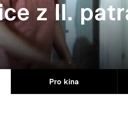
e z II. patr
Pro kina