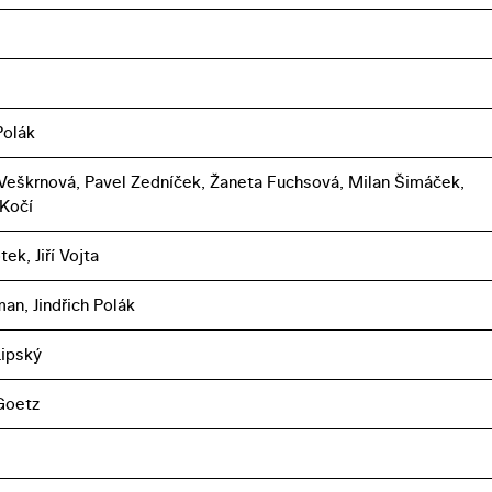
Polák
eškrnová, Pavel Zedníček, Žaneta Fuchsová, Milan Šimáček,
Kočí
tek, Jiří Vojta
an, Jindřich Polák
Lipský
 Goetz