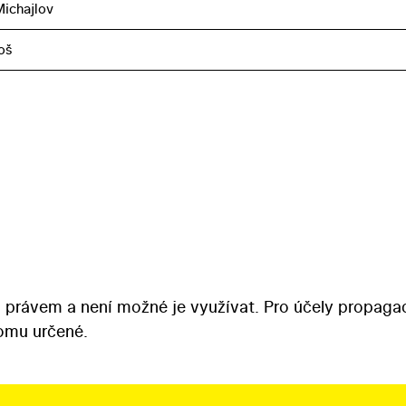
ichajlov
oš
 právem a není možné je využívat. Pro účely propaga
tomu určené.