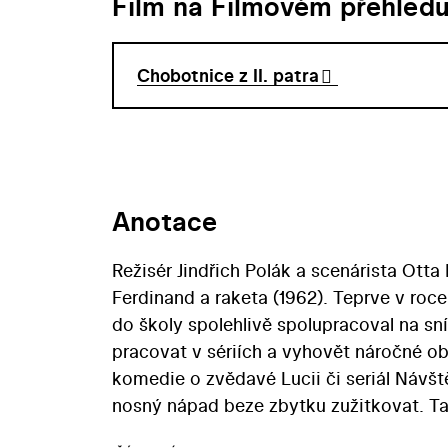
Film na Filmovém přehled
Chobotnice z II. patra
Anotace
Režisér Jindřich Polák a scenárista Otta
Ferdinand a raketa (1962). Teprve v roce
do školy spolehlivě spolupracoval na s
pracovat v sériích a vyhovět náročné ob
komedie o zvědavé Lucii či seriál Návště
nosný nápad beze zbytku zužitkovat. Ta
patra (1986) a jejího pokračování Vesel