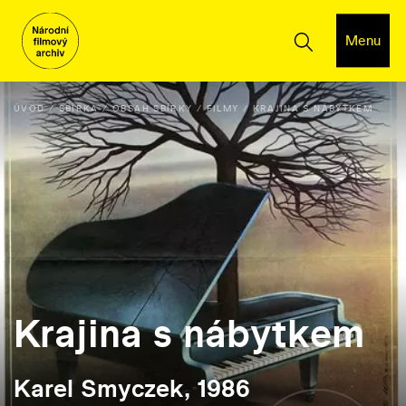
Menu
ÚVOD
SBÍRKA
OBSAH SBÍRKY
FILMY
KRAJINA S NÁBYTKEM
Krajina s nábytkem
Karel Smyczek, 1986