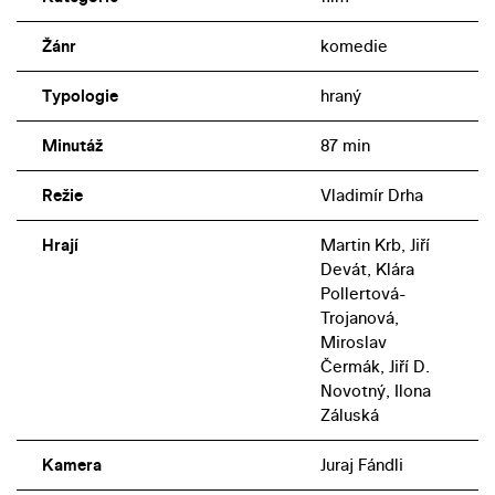
Žánr
komedie
Typologie
hraný
Minutáž
87 min
Režie
Vladimír Drha
Hrají
Martin Krb, Jiří
Devát, Klára
Pollertová-
Trojanová,
Miroslav
Čermák, Jiří D.
Novotný, Ilona
Záluská
Kamera
Juraj Fándli