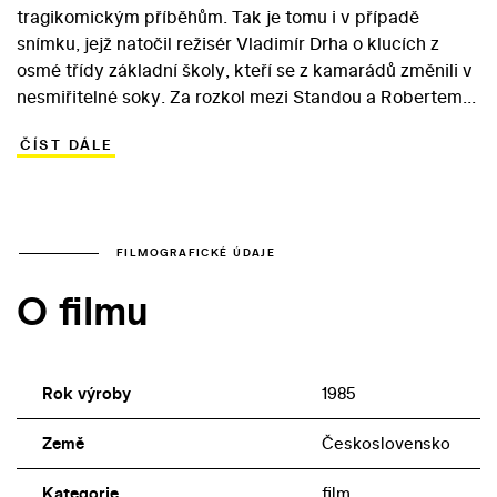
tragikomickým příběhům. Tak je tomu i v případě
snímku, jejž natočil režisér Vladimír Drha o klucích z
osmé třídy základní školy, kteří se z kamarádů změnili v
nesmiřitelné soky. Za rozkol mezi Standou a Robertem
ovšem nemůže jen spolužačka Zuzana, ale i rozdílný
ČÍST DÁLE
sociální status obou hrdinů. Zatímco Roberta movití
rodiče všemožně rozmazlují, Standa si musí svého
koníčka – hraní v rockové kapele – obhájit před celým
světem. Rodičům totiž připadá jako marnění času a
raději by viděli, aby synek peníze vydělané na brigádě v
FILMOGRAFICKÉ ÚDAJE
kotelně vydával na „rozumnější“ věci. Do hlavních rolí
O filmu
sympatického snímku, který mimoděk vypovídá o
realitě československého školství, Drha obsadil dnes už
zapomenuté dětské herce Martina Krba a Jiřího Deváta.
Rok výroby
1985
Země
Československo
Kategorie
film