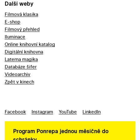
Další weby
Filmová klasika
E-shop
Filmový přehled
Iluminace
Online knihovní katalog
Digitální knihovna
Laterna magika
Databáze šifer
Videoarchiv
Zpět v kinech
Facebook
Instagram
YouTube
LinkedIn
Program Ponrepa jednou měsíčně do
schránky