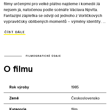
filmy určenými pro velké plátno najdeme i komedii Já
nejsem já, natočenou podle scénáře Václava Nývlta.
Fantazijní zápletka se odvíjí od jednoho z Vorlíčkových
vypravěčsky oblíbených momentů – výměny identity. V
těle postaršího dílovedoucího Záruby se tak jedné
ČÍST DÁLE
úplňkové noci ocitne osobnost sňatkového podvodníka
Majera. Spořádaný morous si naopak užívá těla
mladšího muže. Každý z mužů se v novém těle chová
stejně, výsledkem jednoduché výměny je však vlastně
nakonec jen sňatek nerozhodného Záruby… Snímek je
FILMOGRAFICKÉ ÚDAJE
založen na divácky vděčném obsazení Petra Nárožného
O filmu
a Oldřicha Kaisera do hlavních rolí. Partnerky obou
povahově odlišných hrdinů si zahrály Eva Jakoubková
(milující tlumočnice Kamila) a Jana Švandová (sexuální
dračice Drahuše).
Rok výroby
1985
Země
Československo
Kategorie
film