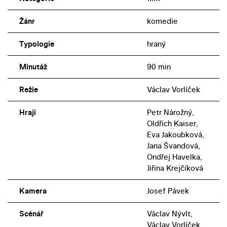
Žánr
komedie
Typologie
hraný
Minutáž
90 min
Režie
Václav Vorlíček
Hrají
Petr Nárožný,
Oldřich Kaiser,
Eva Jakoubková,
Jana Švandová,
Ondřej Havelka,
Jiřina Krejčíková
Kamera
Josef Pávek
Scénář
Václav Nývlt,
Václav Vorlíček