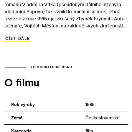
románu Vladimíra Vítka (pseudonym důlního inženýra
Vladimíra Popova) tak vznikl kriminální snímek, jehož
režie se v roce 1985 ujal zkušený Zbyněk Brynych. Autor
scénáře, Vojtěch Měšťan, na základě svých zkušeností s
kriminálním žánrem (mj. Smrt stopařek /1979/) vystavěl
ČÍST DÁLE
zápletku kolem mezinárodní narkomafie, jejíž zlotřilé
činnosti se pokoušejí úspěšně zabránit příslušníci
československé kontrarozvědky. Největší hrozbu pro
úspěšný zátah proti překupníkům a konzumentům drog
představuje mezinárodní zabiják Barták (Rudolf Jelínek),
FILMOGRAFICKÉ ÚDAJE
poslaný do Čech, aby zlikvidoval všechny
O filmu
spolupracovníky… Společensky angažovaný snímek si
dodnes získává diváckou pozornost řadou
nevěrohodných, nechtěně komediálních situací.
Rok výroby
1985
Země
Československo
Kategorie
film