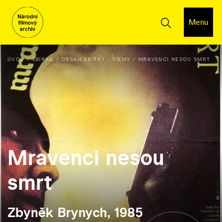
Menu
ÚVOD
SBÍRKA
OBSAH SBÍRKY
FILMY
MRAVENCI NESOU SMRT
Mravenci nesou
smrt
Zbyněk Brynych, 1985