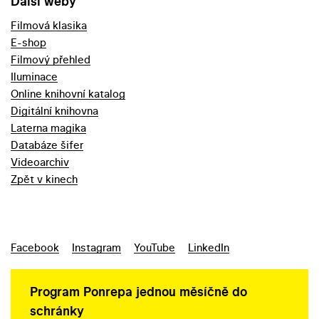
Další weby
Filmová klasika
E-shop
Filmový přehled
Iluminace
Online knihovní katalog
Digitální knihovna
Laterna magika
Databáze šifer
Videoarchiv
Zpět v kinech
Facebook
Instagram
YouTube
LinkedIn
Program Ponrepa jednou měsíčně do
schránky