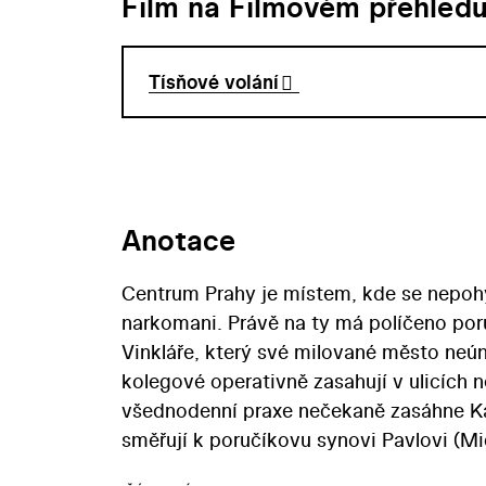
Film na Filmovém přehled
Tísňové volání
Anotace
Centrum Prahy je místem, kde se nepohybuj
narkomani. Právě na ty má políčeno por
Vinkláře, který své milované město neún
kolegové operativně zasahují v ulicích 
všednodenní praxe nečekaně zasáhne K
směřují k poručíkovu synovi Pavlovi (Mi
pracovním povinnostem dlouhodobě zan