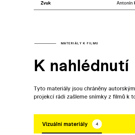
Zvuk
Antonín 
MATERIÁLY K FILMU
K nahlédnutí
Tyto materiály jsou chráněny autorským
projekcí rádi zašleme snímky z filmů k 
Vizuální materiály
4