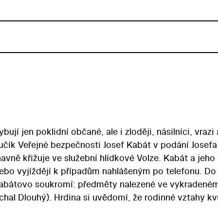
u
í jen poklidní občané, ale i zloději, násilníci, vrazi 
učík Veřejné bezpečnosti Josef Kabát v podání Josefa
avně křižuje ve služební hlídkové Volze. Kabát a jeho
nebo vyjíždějí k případům nahlášeným po telefonu. Do
abátovo soukromí: předměty nalezené ve vykradené
chal Dlouhý). Hrdina si uvědomí, že rodinné vztahy kv
edbával… Po svém debutu Poslední mejdan (1984) na