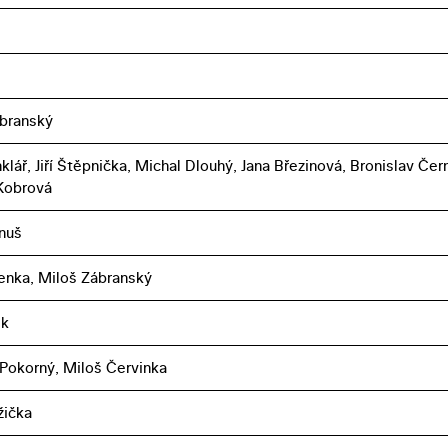
branský
klář, Jiří Štěpnička, Michal Dlouhý, Jana Březinová, Bronislav Čer
Kobrová
nuš
enka, Miloš Zábranský
ek
Pokorný, Miloš Červinka
žička