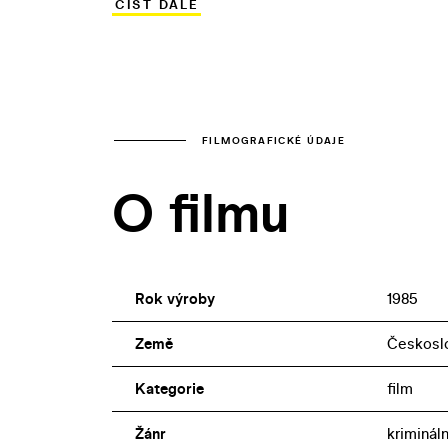
ČÍST DÁLE
režisér Miloš Zábranský policejní drama
spolupracoval se zkušeným Ottou Zelen
FILMOGRAFICKÉ ÚDAJE
O filmu
Rok výroby
1985
Země
Českosl
Kategorie
film
Žánr
krimináln