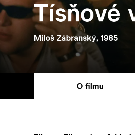
Tísňové 
Miloš Zábranský, 1985
O filmu