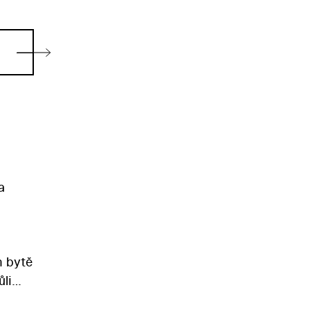
a
m bytě
ůli
točil