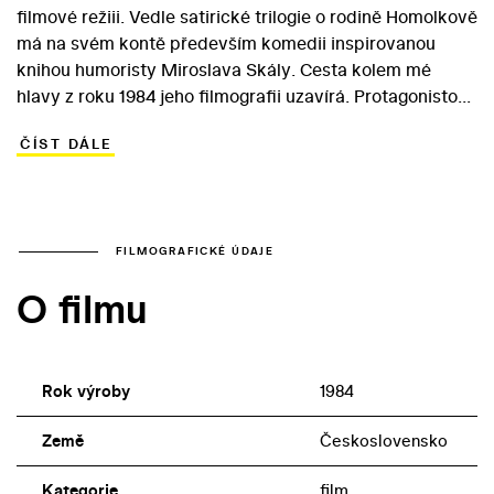
filmové režiii. Vedle satirické trilogie o rodině Homolkově
má na svém kontě především komedii inspirovanou
knihou humoristy Miroslava Skály. Cesta kolem mé
hlavy z roku 1984 jeho filmografii uzavírá. Protagonistou
příběhu, odehrávajícího se v psychiatrické léčebně, je
ČÍST DÁLE
depresivní středoškolský profesor Robert, jenž strádá
chorobnou nerozhodností. Díky svérázným
spolupacientům a lékařům i sličné psychiatričce však
hrdina nakonec své problémy překonává.
Přesvědčivého a sympatického hlavního představitele
FILMOGRAFICKÉ ÚDAJE
našel Papoušek v Ondřeji Havelkovi. V menších rolích v
O filmu
divácky atraktivním snímku excelují Miroslav Macháček
a Jiří Bartoška. Hrdinovu dobrou psychiatrickou vílu
ztvárnila Marta Vančurová.
Rok výroby
1984
Země
Československo
Kategorie
film