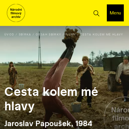
Menu
ÚVOD
SBÍRKA
OBSAH SBÍRKY
FILMY
CESTA KOLEM MÉ HLAVY
Cesta kolem mé
hlavy
Jaroslav Papoušek, 1984