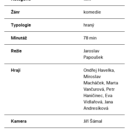
Žánr
komedie
Typologie
hraný
Minutáž
78 min
Režie
Jaroslav
Papoušek
Hrají
Ondřej Havelka,
Miroslav
Macháček, Marta
Vančurová, Petr
Haničinec, Eva
Vidlařová, Jana
Andresíková
Kamera
Jiří Šámal