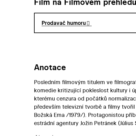
Film na Filmovém přehled
Prodavač humoru
Anotace
Posledním filmovým titulem ve filmografii
komedie kritizující pokleslost kultury i 
kterému cenzura od počátků normalizace
především televizní tvorbě a filmy tvoři
Božská Ema /1979/). Protagonistou pří
estrádní agentury Jožin Petránek (Július
komisi posuzující baviče a artisty. V 