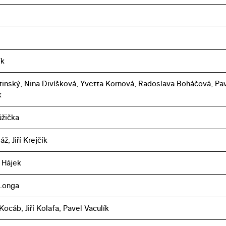
ík
atinský, Nina Divíšková, Yvetta Kornová, Radoslava Boháčová, Pa
k
ůžička
, Jiří Krejčík
 Hájek
Longa
ocáb, Jiří Kolafa, Pavel Vaculík