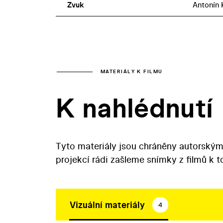
Zvuk
Antonín 
MATERIÁLY K FILMU
K nahlédnutí
Tyto materiály jsou chráněny autorským
projekcí rádi zašleme snímky z filmů k 
Vizuální materiály
4