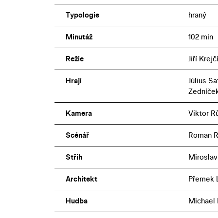
Typologie
hraný
Minutáž
102 min
Režie
Jiří Krejč
Hrají
Július S
Zedníče
Kamera
Viktor R
Scénář
Roman Ráž
Střih
Miroslav
Architekt
Přemek 
Hudba
Michael K