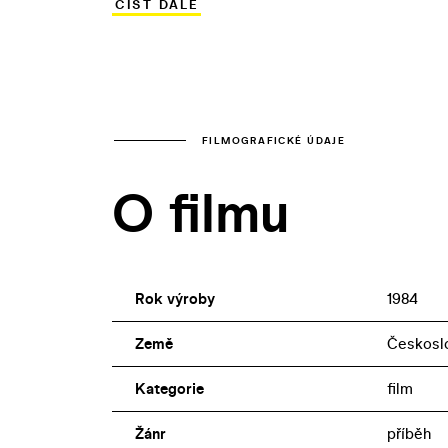
ČÍST DÁLE
a manipulace, nedokáže obstát… O tom, že
uveden jen v omezené distribuci a v tele
FILMOGRAFICKÉ ÚDAJE
O filmu
Rok výroby
1984
Země
Českosl
Kategorie
film
Žánr
příběh