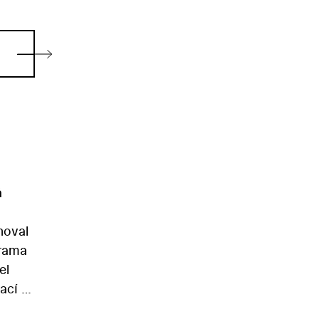
á
noval
drama
el
ací v
otekce