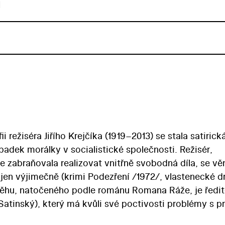
u
 režiséra Jiřího Krejčíka (1919–2013) se stala satirick
úpadek morálky v socialistické společnosti. Režisér,
 zabraňovala realizovat vnitřně svobodná díla, se vě
l jen výjimečně (krimi Podezření /1972/, vlastenecké 
běhu, natočeného podle románu Romana Ráže, je ředit
 Satinský), který má kvůli své poctivosti problémy s pr
chaotickém, drsném světě showbyznysu, kde vládne pr