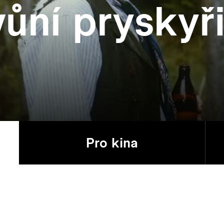
vůní pryskyř
Pro kina