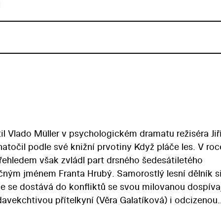
u
til Vlado Müller v psychologickém dramatu režiséra Jiř
natočil podle své knižní prvotiny Když pláče les. V roc
přehledem však zvládl part drsného šedesátiletého
čným jménem Franta Hrubý. Samorostlý lesní dělník s
e se dostává do konfliktů se svou milovanou dospívaj
vekchtivou přítelkyní (Věra Galatíková) i odcizenou
lých hereckých výkonů přispívá k zajímavosti filmu i 