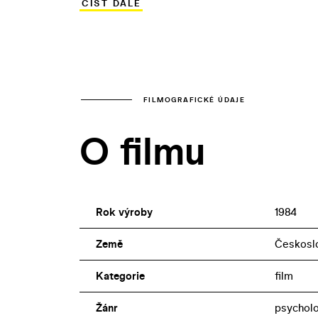
ČÍST DÁLE
čtyřiadvacetiletý Marek Vašut v roli Jani
severočeských lesů, v níž drama nesmiř
FILMOGRAFICKÉ ÚDAJE
O filmu
Rok výroby
1984
Země
Českosl
Kategorie
film
Žánr
psychol