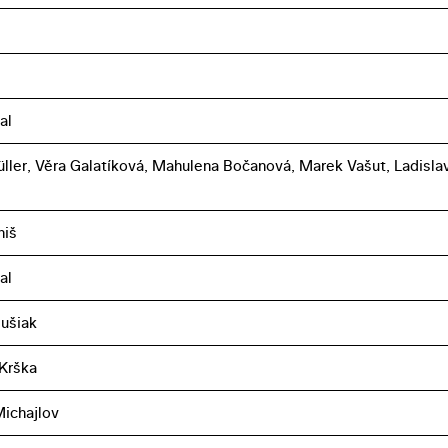
al
ller, Věra Galatíková, Mahulena Bočanová, Marek Vašut, Ladisla
niš
al
lušiak
 Krška
ichajlov