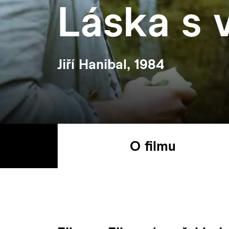
Láska s 
Jiří Hanibal, 1984
O filmu