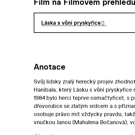
Film na Filmovém přehled
Láska s vůní pryskyřice
Anotace
Svůj lidsky zralý herecký projev zhodno
Hanibala, který Lásku s vůní pryskyřice 
1984 bylo herci teprve osmačtyřicet, s 
dřevorubce se zlatým srdcem a s přízna
osobuje právo mít vždycky pravdu, takž
vnučkou Janou (Mahulena Bočanová), vda
dcerou (Libuše Geprtová). V rámci zdaři