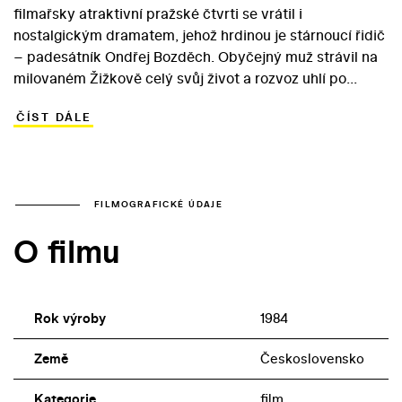
filmařsky atraktivní pražské čtvrti se vrátil i
nostalgickým dramatem, jehož hrdinou je stárnoucí řidič
– padesátník Ondřej Bozděch. Obyčejný muž strávil na
milovaném Žižkově celý svůj život a rozvoz uhlí po
známých, křivolakých ulicích je programem, na kterém
ČÍST DÁLE
nic nechce měnit. Děti však dorůstají a stará zástavba
ustupuje modernějším architektonickým konceptům. I
Bozděch se nakonec musí zamyslet, co udělá se svým
životem… Snímek mimoděk nabízí (dobou vzniku
podmíněný) souhlasný pohled na necitlivou
FILMOGRAFICKÉ ÚDAJE
modernizace legendární čtvrti. Scenárista Vojtěch
O filmu
Měšťan napsal postavu Ondřeje a jeho nejlepšího
kamaráda, režimem deklasovaného inženýra Karla,
přímo na tělo Josefu Vinklářovi a Jiřímu Adamírovi.
Rok výroby
1984
Země
Československo
Kategorie
film