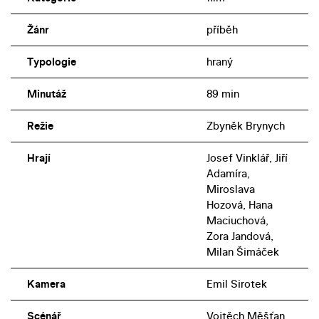
Žánr
příběh
Typologie
hraný
Minutáž
89 min
Režie
Zbyněk Brynych
Hrají
Josef Vinklář, Jiří
Adamíra,
Miroslava
Hozová, Hana
Maciuchová,
Zora Jandová,
Milan Šimáček
Kamera
Emil Sirotek
Scénář
Vojtěch Měšťan