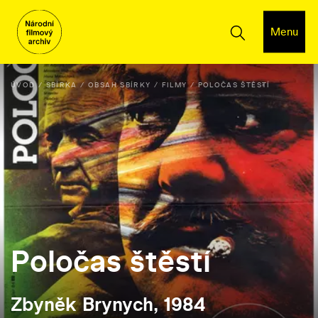
Menu
ÚVOD
SBÍRKA
OBSAH SBÍRKY
FILMY
POLOČAS ŠTĚSTÍ
Poločas štěstí
Zbyněk Brynych, 1984