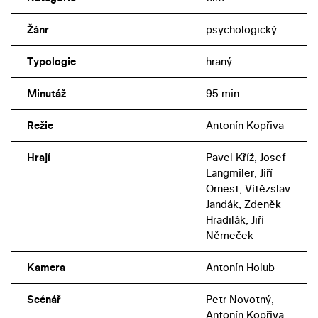
Žánr
psychologický
Typologie
hraný
Minutáž
95 min
Režie
Antonín Kopřiva
Hrají
Pavel Kříž, Josef
Langmiler, Jiří
Ornest, Vítězslav
Jandák, Zdeněk
Hradilák, Jiří
Němeček
Kamera
Antonín Holub
Scénář
Petr Novotný,
Antonín Kopřiva