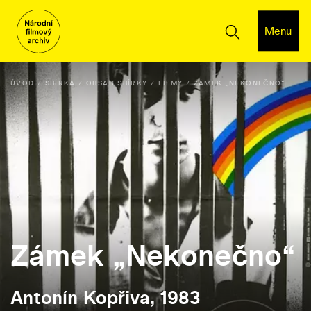
Menu
ÚVOD
SBÍRKA
OBSAH SBÍRKY
FILMY
ZÁMEK „NEKONEČNO“
Zámek „Nekonečno“
Antonín Kopřiva, 1983