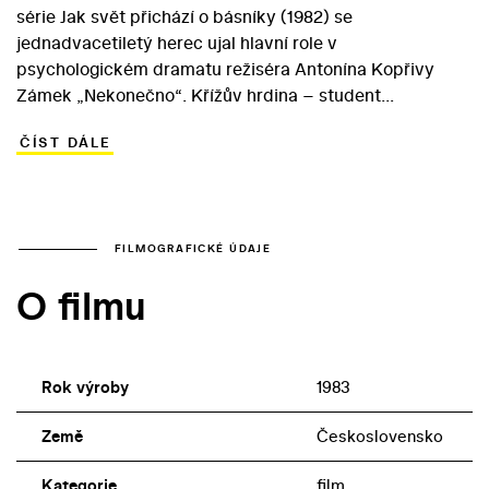
série Jak svět přichází o básníky (1982) se
jednadvacetiletý herec ujal hlavní role v
psychologickém dramatu režiséra Antonína Kopřivy
Zámek „Nekonečno“. Křížův hrdina – student
průmyslovky Pavel Brychta – přichází do výchovného
ČÍST DÁLE
ústavu pro mládež v zámku Konečno jako netypický, ale
nikoli beznadějný případ. Pochází z dobře situované
rodiny a asociálním chováním hraničícím s kriminalitou
si kompenzoval vztah k autoritativnímu otci. Pavlovi dá
ovšem hodně práce, než se vyrovná s ústavní šikanou i
FILMOGRAFICKÉ ÚDAJE
různými metodami vychovatelů... V rolích mladistvých
O filmu
chovanců ústavu se vedle Kříže objevili i David
Matásek, Sagvan Tofi nebo Karel Roden. Role hrdinova
otce se ujal Petr Kostka.
Rok výroby
1983
Země
Československo
Kategorie
film