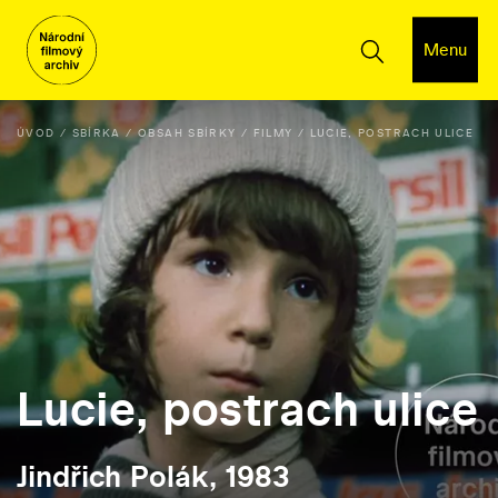
Menu
ÚVOD
SBÍRKA
OBSAH SBÍRKY
FILMY
LUCIE, POSTRACH ULICE
Lucie, postrach ulice
Jindřich Polák, 1983