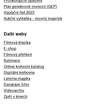
Protikorupční opatření
Plán genderové rovnosti (GEP)
Výpůjční řád 2023
Aukční vyhláška - movitý majetek
Další weby
Filmová klasika
E-shop
Filmový přehled
Iluminace
Online knihovní katalog
Digitální knihovna
Laterna magika
Databáze šifer
Videoarchiv
Zpět v kinech