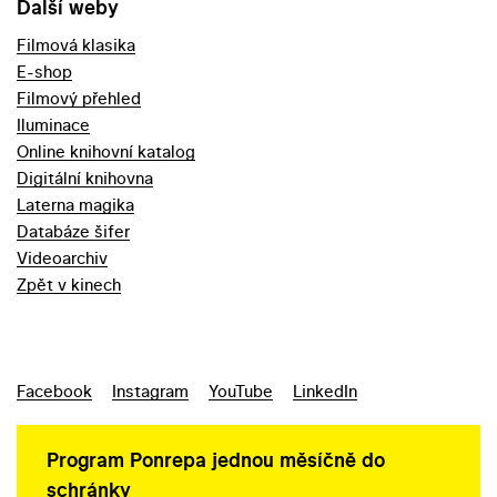
Další weby
Filmová klasika
E-shop
Filmový přehled
Iluminace
Online knihovní katalog
Digitální knihovna
Laterna magika
Databáze šifer
Videoarchiv
Zpět v kinech
Facebook
Instagram
YouTube
LinkedIn
Program Ponrepa jednou měsíčně do
schránky