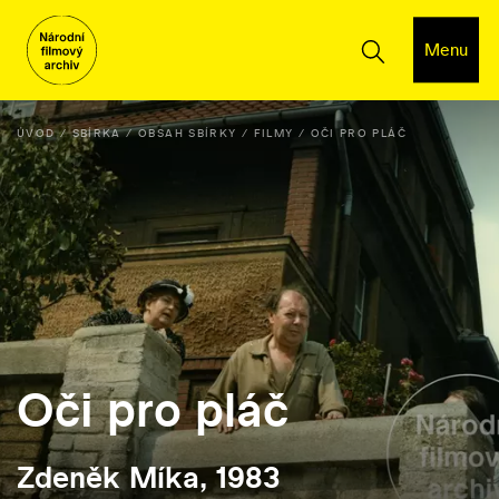
Menu
ÚVOD
SBÍRKA
OBSAH SBÍRKY
FILMY
OČI PRO PLÁČ
Oči pro pláč
Zdeněk Míka, 1983