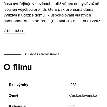
času uveřejňuje v novinách, totiž vůbec nemyslí vážně –
jsou jen vějičkou pro lidi, které pak prohnaná dáma
využívá k údržbě domu i k uspokojování vlastních
nadstandardních potřeb... „Bakalářskou“ historku využil
režisér Zdeněk Míka (Tchán /1979/, Ten svetr si
ČÍST DÁLE
nesvlíkej /1980/) v roce 1983 k realizaci komunální satiry
o vypočítavé ženě, zlodějském zelináři a početné rodině,
kteří se začnou potýkat o možnost bydlet v Irenině
elegantním domě. Přestože jde o moralitu, vychytralá
hrdinka v podání Stelly Zázvorková má daleko k tomu,
FILMOGRAFICKÉ ÚDAJE
aby jí nakonec zbyly jen titulní oči pro pláč. K
O filmu
zajímavosti ryze oddechového snímku přispívají i další
populární herečtí představitelé – Vlastimil Brodský,
Dagmar Veškrnová či Marie Rosůlková.
Rok výroby
1983
Země
Československo
Kategorie
film