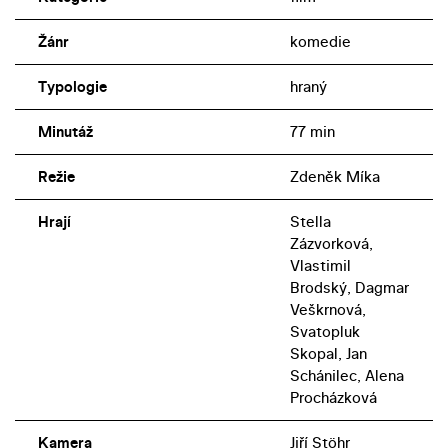
Žánr
komedie
Typologie
hraný
Minutáž
77 min
Režie
Zdeněk Míka
Hrají
Stella
Zázvorková,
Vlastimil
Brodský, Dagmar
Veškrnová,
Svatopluk
Skopal, Jan
Schánilec, Alena
Procházková
Kamera
Jiří Stöhr