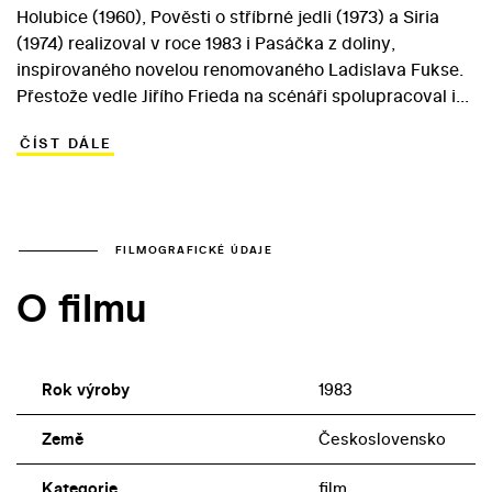
Holubice (1960), Pověsti o stříbrné jedli (1973) a Siria
(1974) realizoval v roce 1983 i Pasáčka z doliny,
inspirovaného novelou renomovaného Ladislava Fukse.
Přestože vedle Jiřího Frieda na scénáři spolupracoval i
zkušený Jiří Křižan, zůstává příběh zaostalého
ČÍST DÁLE
vesnického chlapce, unikajícího do pohádkových
vyprávěnek svého dědečka, na okraji zájmu o Vláčilovo
dílo. Baladické vyprávění, odehrávající se v létě 1947 na
Valašsku, nicméně tematicky souzní s dalšími
režisérovými vnitřně dynamickými opusy, situovanými
FILMOGRAFICKÉ ÚDAJE
do těsně poválečných let – Adelheid (1969) a Stíny
O filmu
horkého léta (1977). Malý Vlastimil Drbal se objevil ještě
ve Vláčilově Stínu kapradiny (1984). Part dědečka
připadl Josefu Kemrovi, s nímž se Vláčil poprvé sešel při
natáčení Markety Lazarové (1967) a naposled v
Rok výroby
1983
máchovském dramatu Mág. (1987).
Země
Československo
Kategorie
film