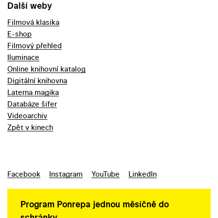
Další weby
Filmová klasika
E-shop
Filmový přehled
Iluminace
Online knihovní katalog
Digitální knihovna
Laterna magika
Databáze šifer
Videoarchiv
Zpět v kinech
Facebook
Instagram
YouTube
LinkedIn
Program Ponrepa jednou měsíčně do
schránky