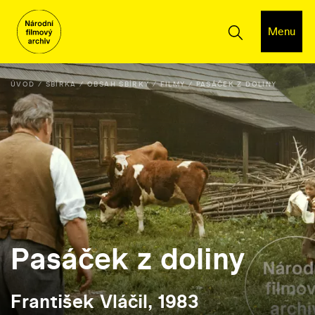
Menu
ÚVOD
SBÍRKA
OBSAH SBÍRKY
FILMY
PASÁČEK Z DOLINY
Pasáček z doliny
František Vláčil, 1983