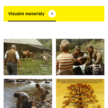
Vizuální materiály
4