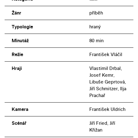
Žánr
příběh
Typologie
hraný
Minutáž
80 min
Režie
František Vláčil
Hrají
Vlastimil Drbal,
Josef Kemr,
Libuše Geprtová,
Jiří Schmitzer, Ilja
Prachař
Kamera
František Uldrich
Scénář
Jiří Fried, Jiří
Křižan