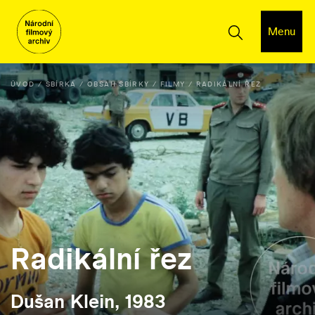
Menu
ÚVOD
SBÍRKA
OBSAH SBÍRKY
FILMY
RADIKÁLNÍ ŘEZ
Radikální řez
Dušan Klein, 1983