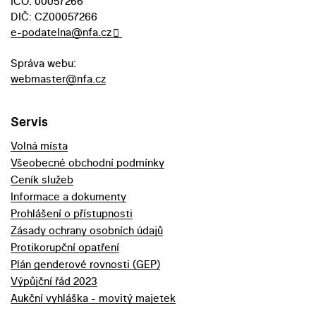
IČO: 00057266
DIČ: CZ00057266
e-podatelna@nfa.cz
Správa webu:
webmaster@nfa.cz
Servis
Volná místa
Všeobecné obchodní podmínky
Ceník služeb
Informace a dokumenty
Prohlášení o přístupnosti
Zásady ochrany osobních údajů
Protikorupční opatření
Plán genderové rovnosti (GEP)
Výpůjční řád 2023
Aukční vyhláška - movitý majetek