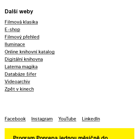
Další weby
Filmová klasika
E-shop
Filmový přehled
Iluminace
Online knihovní katalog
Digitální knihovna
Laterna magika
Databáze šifer
Videoarchiv
Zpět v kinech
Facebook
Instagram
YouTube
LinkedIn
Program Ponrepa jednou měsíčně do