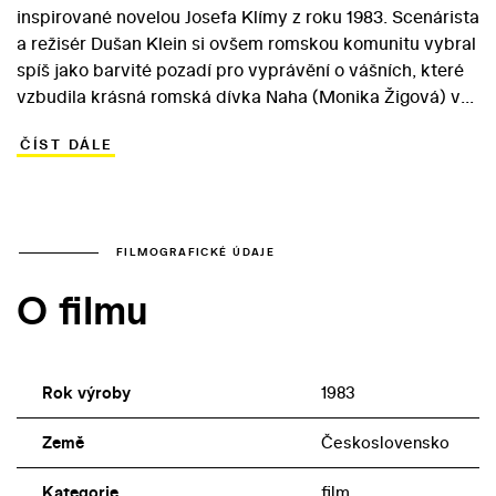
inspirované novelou Josefa Klímy z roku 1983. Scenárista
a režisér Dušan Klein si ovšem romskou komunitu vybral
spíš jako barvité pozadí pro vyprávění o vášních, které
vzbudila krásná romská dívka Naha (Monika Žigová) ve
dvou nevlastních, povahově odlišných bratrech. Tom a
ČÍST DÁLE
Pavel jsou shodou okolností syny okresního projektanta
Rumla (Ilja Racek), v rámci jehož projektu mají romské
domky vyklidit prostor pro moderní sídliště. Když je
Rumlův syn Tom zavražděn, padne podezření na ně.
Vyšetřovatelé, z nichž jeden je romského původu,
FILMOGRAFICKÉ ÚDAJE
ovšem posléze najdou skutečného viníka mimo
O filmu
komunitu… Ve snímku, který nabízí dobově podmíněný
pohled na romskou komunitu, se role cikánského barona
Tancoše ujal Marián Labuda.
Rok výroby
1983
Země
Československo
Kategorie
film